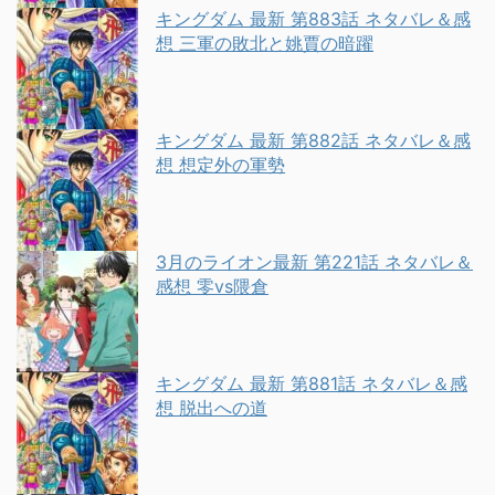
キングダム 最新 第883話 ネタバレ＆感
想 三軍の敗北と姚賈の暗躍
キングダム 最新 第882話 ネタバレ＆感
想 想定外の軍勢
3月のライオン最新 第221話 ネタバレ＆
感想 零vs隈倉
キングダム 最新 第881話 ネタバレ＆感
想 脱出への道