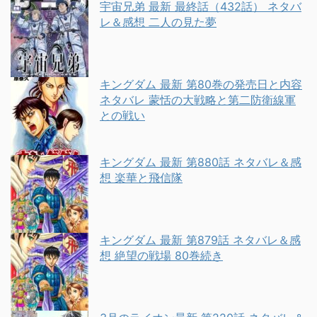
宇宙兄弟 最新 最終話（432話） ネタバ
レ＆感想 二人の見た夢
キングダム 最新 第80巻の発売日と内容
ネタバレ 蒙恬の大戦略と第二防衛線軍
との戦い
キングダム 最新 第880話 ネタバレ＆感
想 楽華と飛信隊
キングダム 最新 第879話 ネタバレ＆感
想 絶望の戦場 80巻続き