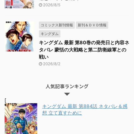
2026/8/5
コミックス新刊情報
新刊＆ＤＶＤ情報
キングダム
キングダム 最新 第80巻の発売日と内容ネ
タバレ 蒙恬の大戦略と第二防衛線軍との
戦い
2026/8/2
人気記事ランキング
[
キングダム 最新 第884話 ネタバレ＆感
想 立て直すために