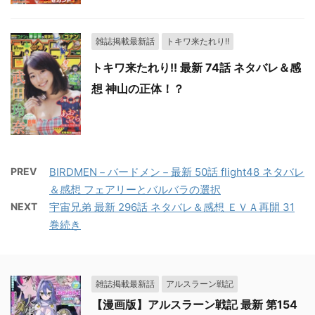
雑誌掲載最新話
トキワ来たれり!!
トキワ来たれり!! 最新 74話 ネタバレ＆感
想 神山の正体！？
PREV
BIRDMEN－バードメン－最新 50話 flight48 ネタバレ
＆感想 フェアリーとバルバラの選択
NEXT
宇宙兄弟 最新 296話 ネタバレ＆感想 ＥＶＡ再開 31
巻続き
雑誌掲載最新話
アルスラーン戦記
【漫画版】アルスラーン戦記 最新 第154