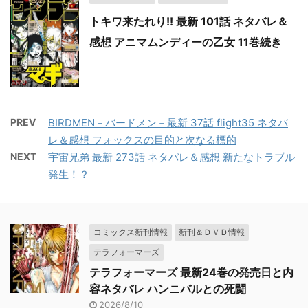
トキワ来たれり!! 最新 101話 ネタバレ＆
感想 アニマムンディーの乙女 11巻続き
PREV
BIRDMEN－バードメン－最新 37話 flight35 ネタバ
レ＆感想 フォックスの目的と次なる標的
NEXT
宇宙兄弟 最新 273話 ネタバレ＆感想 新たなトラブル
発生！？
コミックス新刊情報
新刊＆ＤＶＤ情報
テラフォーマーズ
テラフォーマーズ 最新24巻の発売日と内
容ネタバレ ハンニバルとの死闘
2026/8/10