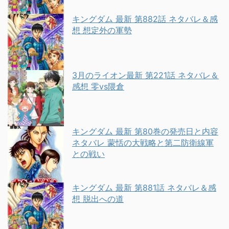
キングダム 最新 第882話 ネタバレ＆感
想 想定外の軍勢
3月のライオン最新 第221話 ネタバレ＆
感想 零vs隈倉
キングダム 最新 第80巻の発売日と内容
ネタバレ 蒙恬の大戦略と第二防衛線軍
との戦い
キングダム 最新 第881話 ネタバレ＆感
想 脱出への道