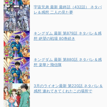
宇宙兄弟 最新 最終話（432話） ネタバ
レ＆感想 二人の見た夢
キングダム 最新 第879話 ネタバレ＆感
想 絶望の戦場 80巻続き
キングダム 最新 第880話 ネタバレ＆感
想 楽華と飛信隊
3月のライオン最新 第220話 ネタバレ＆
感想 連れてきてくれたこの場所で