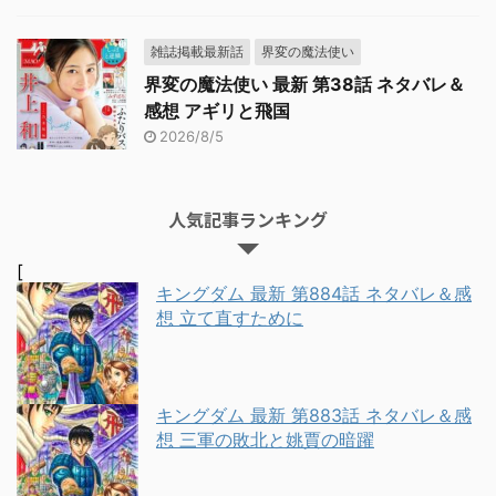
雑誌掲載最新話
界変の魔法使い
界変の魔法使い 最新 第38話 ネタバレ＆
感想 アギリと飛国
2026/8/5
人気記事ランキング
[
キングダム 最新 第884話 ネタバレ＆感
想 立て直すために
キングダム 最新 第883話 ネタバレ＆感
想 三軍の敗北と姚賈の暗躍