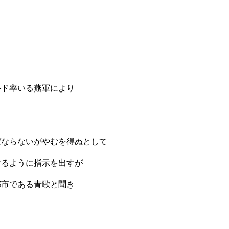
ルド率いる燕軍により
ばならないがやむを得ぬとして
けるように指示を出すが
都市である青歌と聞き