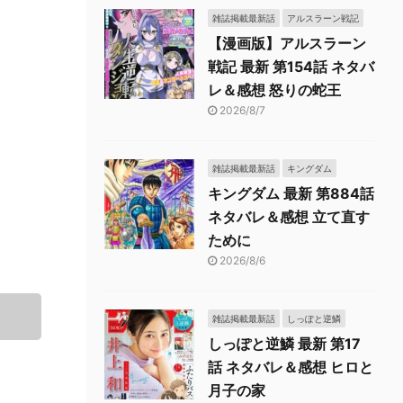
雑誌掲載最新話
アルスラーン戦記
【漫画版】アルスラーン
戦記 最新 第154話 ネタバ
レ＆感想 怒りの蛇王
2026/8/7
雑誌掲載最新話
キングダム
キングダム 最新 第884話
ネタバレ＆感想 立て直す
ために
2026/8/6
雑誌掲載最新話
しっぽと逆鱗
しっぽと逆鱗 最新 第17
話 ネタバレ＆感想 ヒロと
月子の家