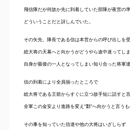
飛信隊だが何故か先に到着していた部隊が夜営の
どういうことだと訝しんでいた。
その矢先、隊長である信は本営からの呼び出しを
総大将の天幕へと向かうがどうやら途中迷ってし
自身が最後の一人となってしまい知り合った将軍
信の到着により全員揃ったところで
総大将である王箭からすぐに立つ故手短に話すと
全軍この金安より進路を変え”鄴”へ向かうと言う
その事を知っていた信達や他の大将はいざしらず