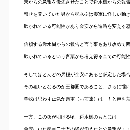
東からの急報を優先させたことで舜水樹からの報
報せを聞いていた男から舜水樹は秦軍に怪しい動
欺かれている可能性があり金安から進路を変える
信頼する舜水樹からの報告と言う事もあり改めて
欺かれているという言葉から考え得る全ての可能
そしてほとんどの兵糧が金安にあると仮定した場
その狙いとなるのが王都圏であること、さらに”鄴
李牧は思わず正気か秦軍（お前達）は！！と声を
一方、この夜が明ける頃、舜水樹のもとには
金安にいた秦軍二十万の姿が消えたとの急報が・