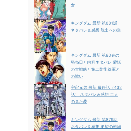
倉
キングダム 最新 第881話
ネタバレ＆感想 脱出への道
キングダム 最新 第80巻の
発売日と内容ネタバレ 蒙恬
の大戦略と第二防衛線軍と
の戦い
宇宙兄弟 最新 最終話（432
話） ネタバレ＆感想 二人
の見た夢
キングダム 最新 第879話
ネタバレ＆感想 絶望の戦場