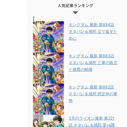
人気記事ランキング
[
キングダム 最新 第884話
ネタバレ＆感想 立て直すた
めに
キングダム 最新 第883話
ネタバレ＆感想 三軍の敗北
と姚賈の暗躍
キングダム 最新 第882話
ネタバレ＆感想 想定外の軍
勢
3月のライオン最新 第221
話 ネタバレ＆感想 零vs隈