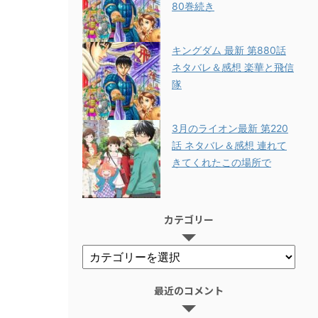
80巻続き
キングダム 最新 第880話
ネタバレ＆感想 楽華と飛信
隊
3月のライオン最新 第220
話 ネタバレ＆感想 連れて
きてくれたこの場所で
カテゴリー
最近のコメント