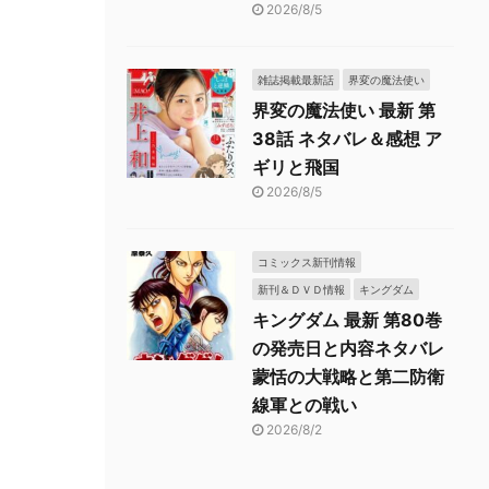
2026/8/5
雑誌掲載最新話
界変の魔法使い
界変の魔法使い 最新 第
38話 ネタバレ＆感想 ア
ギリと飛国
2026/8/5
コミックス新刊情報
新刊＆ＤＶＤ情報
キングダム
キングダム 最新 第80巻
の発売日と内容ネタバレ
蒙恬の大戦略と第二防衛
線軍との戦い
2026/8/2