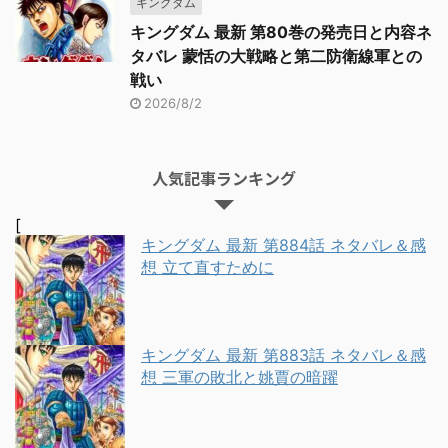
キングダム
キングダム 最新 第80巻の発売日と内容ネ
タバレ 蒙恬の大戦略と第二防衛線軍との
戦い
2026/8/2
人気記事ランキング
[
キングダム 最新 第884話 ネタバレ＆感
想 立て直すために
キングダム 最新 第883話 ネタバレ＆感
想 三軍の敗北と姚賈の暗躍