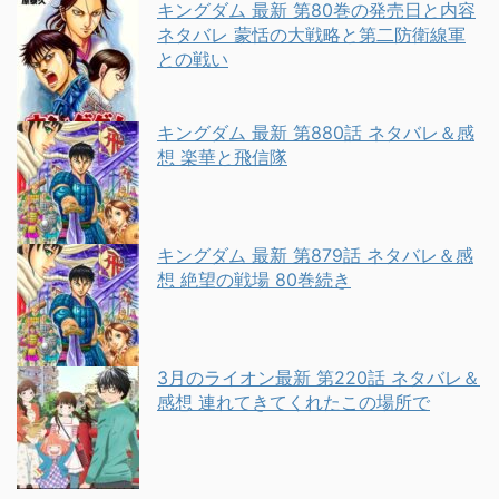
キングダム 最新 第80巻の発売日と内容
ネタバレ 蒙恬の大戦略と第二防衛線軍
との戦い
キングダム 最新 第880話 ネタバレ＆感
想 楽華と飛信隊
キングダム 最新 第879話 ネタバレ＆感
想 絶望の戦場 80巻続き
3月のライオン最新 第220話 ネタバレ＆
感想 連れてきてくれたこの場所で