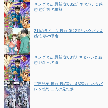
キングダム 最新 第882話 ネタバレ＆感
想 想定外の軍勢
3月のライオン最新 第221話 ネタバレ＆
感想 零vs隈倉
キングダム 最新 第881話 ネタバレ＆感
想 脱出への道
宇宙兄弟 最新 最終話（432話） ネタバ
レ＆感想 二人の見た夢