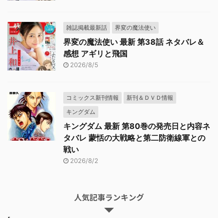
雑誌掲載最新話
界変の魔法使い
界変の魔法使い 最新 第38話 ネタバレ＆
感想 アギリと飛国
2026/8/5
コミックス新刊情報
新刊＆ＤＶＤ情報
キングダム
キングダム 最新 第80巻の発売日と内容ネ
タバレ 蒙恬の大戦略と第二防衛線軍との
戦い
2026/8/2
人気記事ランキング