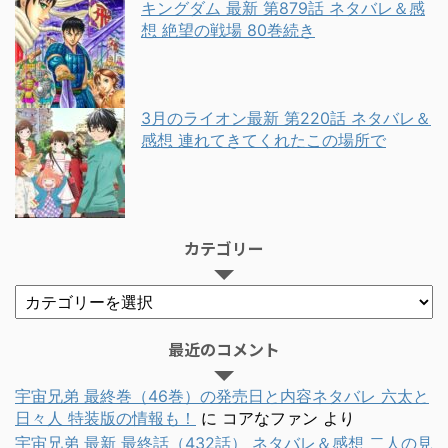
キングダム 最新 第879話 ネタバレ＆感
想 絶望の戦場 80巻続き
3月のライオン最新 第220話 ネタバレ＆
感想 連れてきてくれたこの場所で
カテゴリー
最近のコメント
宇宙兄弟 最終巻（46巻）の発売日と内容ネタバレ 六太と
日々人 特装版の情報も！
に
コアなファン
より
宇宙兄弟 最新 最終話（432話） ネタバレ＆感想 二人の見