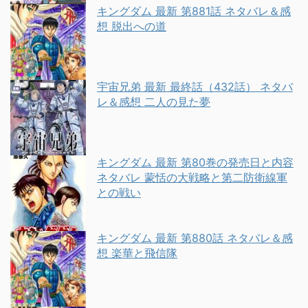
キングダム 最新 第881話 ネタバレ＆感
想 脱出への道
宇宙兄弟 最新 最終話（432話） ネタバ
レ＆感想 二人の見た夢
キングダム 最新 第80巻の発売日と内容
ネタバレ 蒙恬の大戦略と第二防衛線軍
との戦い
キングダム 最新 第880話 ネタバレ＆感
想 楽華と飛信隊