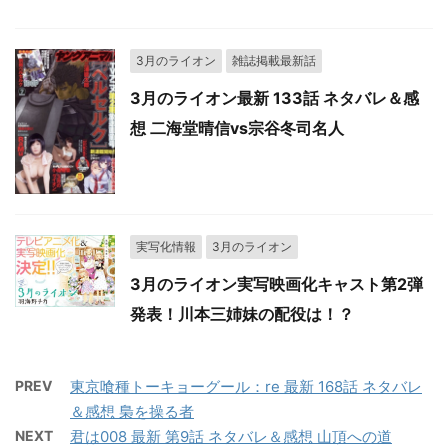
3月のライオン
雑誌掲載最新話
3月のライオン最新 133話 ネタバレ＆感
想 二海堂晴信vs宗谷冬司名人
実写化情報
3月のライオン
3月のライオン実写映画化キャスト第2弾
発表！川本三姉妹の配役は！？
PREV
東京喰種トーキョーグール：re 最新 168話 ネタバレ
＆感想 梟を操る者
NEXT
君は008 最新 第9話 ネタバレ＆感想 山頂への道