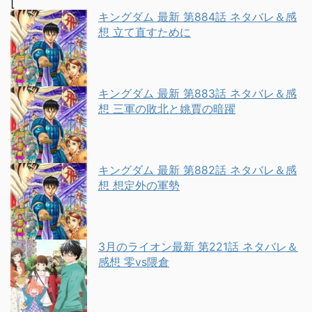
[
キングダム 最新 第884話 ネタバレ＆感
想 立て直すために
キングダム 最新 第883話 ネタバレ＆感
想 三軍の敗北と姚賈の暗躍
キングダム 最新 第882話 ネタバレ＆感
想 想定外の軍勢
3月のライオン最新 第221話 ネタバレ＆
感想 零vs隈倉