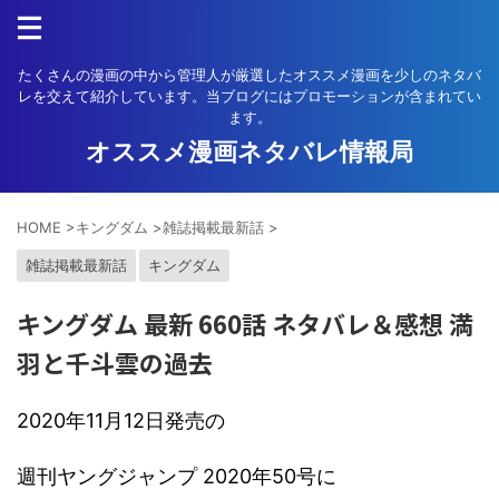
たくさんの漫画の中から管理人が厳選したオススメ漫画を少しのネタバ
レを交えて紹介しています。当ブログにはプロモーションが含まれてい
ます。
オススメ漫画ネタバレ情報局
HOME
>
キングダム
>
雑誌掲載最新話
>
雑誌掲載最新話
キングダム
キングダム 最新 660話 ネタバレ＆感想 満
羽と千斗雲の過去
2020年11月12日発売の
週刊ヤングジャンプ 2020年50号に