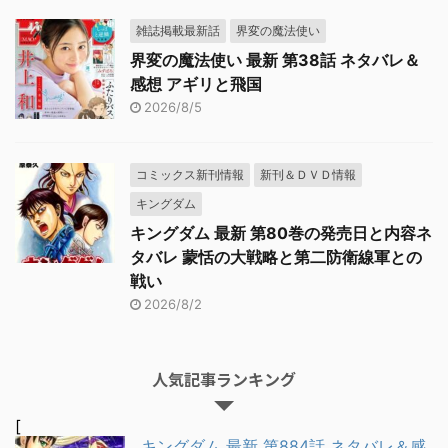
雑誌掲載最新話
界変の魔法使い
界変の魔法使い 最新 第38話 ネタバレ＆
感想 アギリと飛国
2026/8/5
コミックス新刊情報
新刊＆ＤＶＤ情報
キングダム
キングダム 最新 第80巻の発売日と内容ネ
タバレ 蒙恬の大戦略と第二防衛線軍との
戦い
2026/8/2
人気記事ランキング
[
キングダム 最新 第884話 ネタバレ＆感