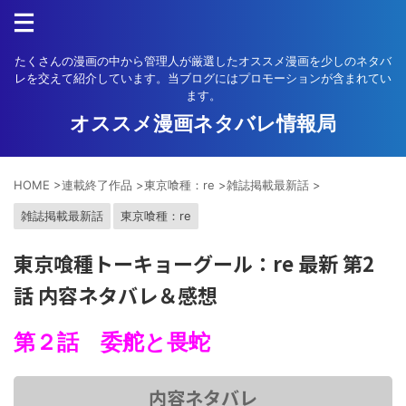
たくさんの漫画の中から管理人が厳選したオススメ漫画を少しのネタバ
レを交えて紹介しています。当ブログにはプロモーションが含まれてい
ます。
オススメ漫画ネタバレ情報局
HOME
>
連載終了作品
>
東京喰種：re
>
雑誌掲載最新話
>
雑誌掲載最新話
東京喰種：re
東京喰種トーキョーグール：re 最新 第2
話 内容ネタバレ＆感想
第２話 委舵と畏蛇
内容ネタバレ