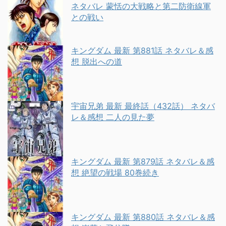
ネタバレ 蒙恬の大戦略と第二防衛線軍
との戦い
キングダム 最新 第881話 ネタバレ＆感
想 脱出への道
宇宙兄弟 最新 最終話（432話） ネタバ
レ＆感想 二人の見た夢
キングダム 最新 第879話 ネタバレ＆感
想 絶望の戦場 80巻続き
キングダム 最新 第880話 ネタバレ＆感