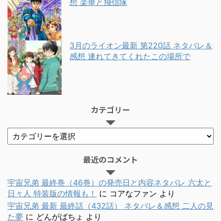
想 楽華と飛信隊
3月のライオン最新 第220話 ネタバレ＆
感想 連れてきてくれたこの場所で
カテゴリー
最近のコメント
宇宙兄弟 最終巻（46巻）の発売日と内容ネタバレ 六太と
日々人 特装版の情報も！
に
コアなファン
より
宇宙兄弟 最新 最終話（432話） ネタバレ＆感想 二人の見
た夢
に
どんがばちょ
より