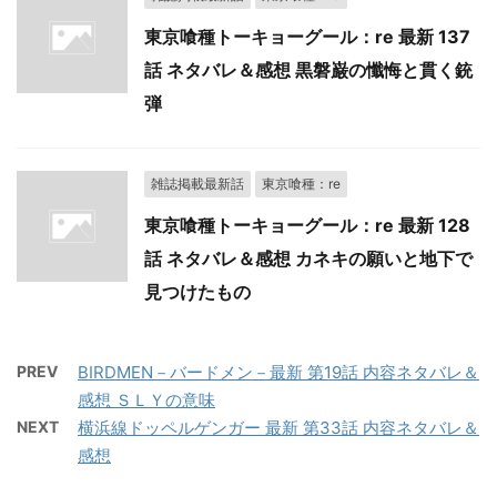
東京喰種トーキョーグール：re 最新 137
話 ネタバレ＆感想 黒磐巌の懺悔と貫く銃
弾
雑誌掲載最新話
東京喰種：re
東京喰種トーキョーグール：re 最新 128
話 ネタバレ＆感想 カネキの願いと地下で
見つけたもの
PREV
BIRDMEN－バードメン－最新 第19話 内容ネタバレ＆
感想 ＳＬＹの意味
NEXT
横浜線ドッペルゲンガー 最新 第33話 内容ネタバレ＆
感想