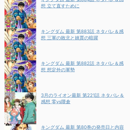
想 立て直すために
キングダム 最新 第883話 ネタバレ＆感
想 三軍の敗北と姚賈の暗躍
キングダム 最新 第882話 ネタバレ＆感
想 想定外の軍勢
3月のライオン最新 第221話 ネタバレ＆
感想 零vs隈倉
キングダム 最新 第80巻の発売日と内容