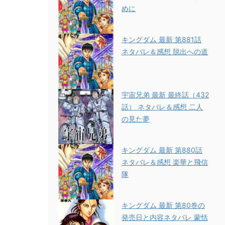
めに
キングダム 最新 第881話
ネタバレ＆感想 脱出への道
宇宙兄弟 最新 最終話（432
話） ネタバレ＆感想 二人
の見た夢
キングダム 最新 第880話
ネタバレ＆感想 楽華と飛信
隊
キングダム 最新 第80巻の
発売日と内容ネタバレ 蒙恬