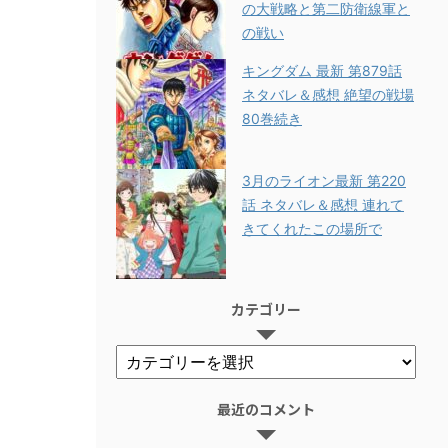
の大戦略と第二防衛線軍と
の戦い
キングダム 最新 第879話
ネタバレ＆感想 絶望の戦場
80巻続き
3月のライオン最新 第220
話 ネタバレ＆感想 連れて
きてくれたこの場所で
カテゴリー
最近のコメント