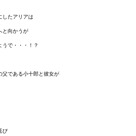
にしたアリアは
へと向かうが
ようで・・・！？
の父である小十郎と彼女が
延び