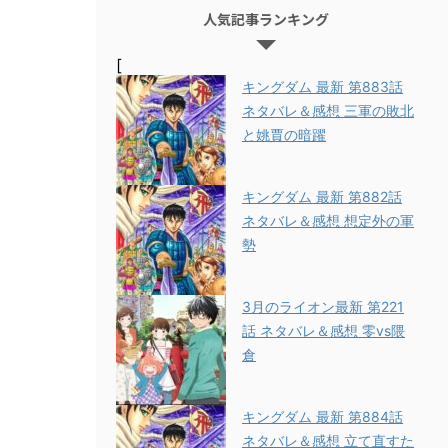
人気記事ランキング
[
キングダム 最新 第883話
ネタバレ＆感想 三軍の敗北
と姚賈の暗躍
キングダム 最新 第882話
ネタバレ＆感想 想定外の軍
勢
3月のライオン最新 第221
話 ネタバレ＆感想 零vs隈
倉
キングダム 最新 第884話
ネタバレ＆感想 立て直すた