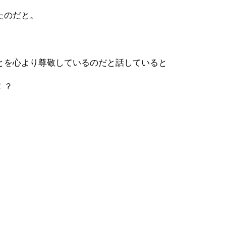
たのだと。
とを心より尊敬しているのだと話していると
！？