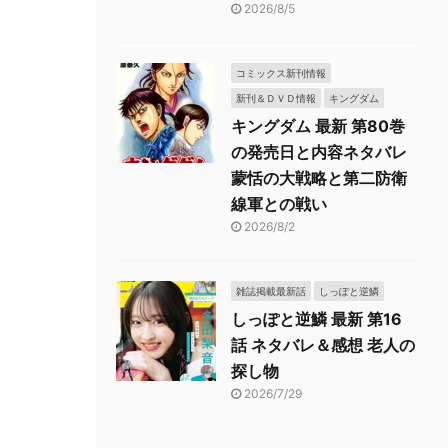
2026/8/5
コミックス新刊情報
新刊＆ＤＶＤ情報
キングダム
キングダム 最新 第80巻
の発売日と内容ネタバレ
蒙恬の大戦略と第二防衛
線軍との戦い
2026/8/2
雑誌掲載最新話
しっぽと逆鱗
しっぽと逆鱗 最新 第16
話 ネタバレ＆感想 老人の
探し物
2026/7/29