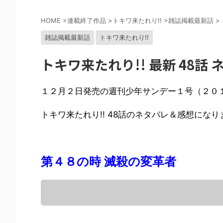
HOME
>
連載終了作品
>
トキワ来たれり!!
>
雑誌掲載最新話
>
雑誌掲載最新話
トキワ来たれり!!
トキワ来たれり!! 最新 48
１２月２日発売の週刊少年サンデー１号（２０
トキワ来たれり!! 48話のネタバレ＆感想になり
第４８の時 滅殺の変革者