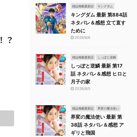
雑誌掲載最新話
キングダム
キングダム 最新 第884話
ネタバレ＆感想 立て直す
ために
！？
2026/8/6
雑誌掲載最新話
しっぽと逆鱗
しっぽと逆鱗 最新 第17
話 ネタバレ＆感想 ヒロと
月子の家
2026/8/5
雑誌掲載最新話
界変の魔法使い
界変の魔法使い 最新 第
38話 ネタバレ＆感想 ア
ギリと飛国