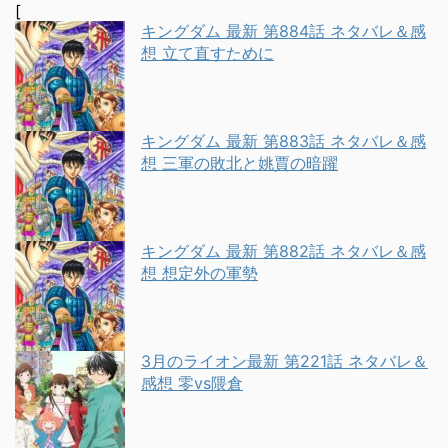
[
キングダム 最新 第884話 ネタバレ＆感
想 立て直すために
キングダム 最新 第883話 ネタバレ＆感
想 三軍の敗北と姚賈の暗躍
キングダム 最新 第882話 ネタバレ＆感
想 想定外の軍勢
3月のライオン最新 第221話 ネタバレ＆
感想 零vs隈倉