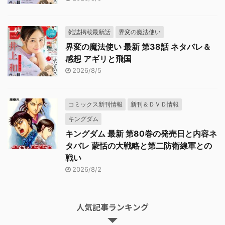
雑誌掲載最新話
界変の魔法使い
界変の魔法使い 最新 第38話 ネタバレ＆
感想 アギリと飛国
2026/8/5
コミックス新刊情報
新刊＆ＤＶＤ情報
キングダム
キングダム 最新 第80巻の発売日と内容ネ
タバレ 蒙恬の大戦略と第二防衛線軍との
戦い
2026/8/2
人気記事ランキング