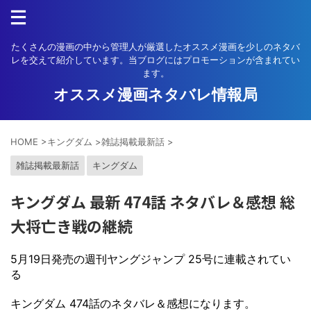
たくさんの漫画の中から管理人が厳選したオススメ漫画を少しのネタバ
レを交えて紹介しています。当ブログにはプロモーションが含まれてい
ます。
オススメ漫画ネタバレ情報局
HOME
>
キングダム
>
雑誌掲載最新話
>
雑誌掲載最新話
キングダム
キングダム 最新 474話 ネタバレ＆感想 総
大将亡き戦の継続
5月19日発売の週刊ヤングジャンプ 25号に連載されてい
る
キングダム 474話のネタバレ＆感想になります。