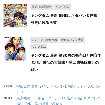
雑誌掲載最新話
キングダム
キングダム 最新 696話 ネタバレ＆感想
歴史に残る所業
コミックス新刊情報
新刊＆ＤＶＤ情報
キングダム
キングダム 最新 第80巻の発売日と内容ネ
タバレ 蒙恬の大戦略と第二防衛線軍との
戦い
PREV
宇宙兄弟 最新 274話 ネタバレ＆感想 もう一つのバッ
テリー
NEXT
東京喰種トーキョーグール：re 最新 76話 ネタバレ＆
感想 旧多二福の反撃 7巻続き