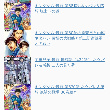
キングダム 最新 第881話 ネタバレ＆感
想 脱出への道
キングダム 最新 第80巻の発売日と内容
ネタバレ 蒙恬の大戦略と第二防衛線軍
との戦い
宇宙兄弟 最新 最終話（432話） ネタバ
レ＆感想 二人の見た夢
キングダム 最新 第879話 ネタバレ＆感
想 絶望の戦場 80巻続き