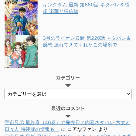
キングダム 最新 第880話 ネタバレ＆感
想 楽華と飛信隊
3月のライオン最新 第220話 ネタバレ＆
感想 連れてきてくれたこの場所で
カテゴリー
最近のコメント
宇宙兄弟 最終巻（46巻）の発売日と内容ネタバレ 六太と
日々人 特装版の情報も！
に
コアなファン
より