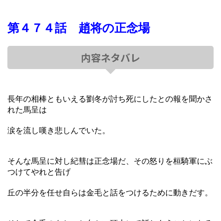
第４７４話 趙将の正念場
内容ネタバレ
長年の相棒ともいえる劉冬が討ち死にしたとの報を聞かさ
れた馬呈は
涙を流し嘆き悲しんでいた。
そんな馬呈に対し紀彗は正念場だ、その怒りを桓騎軍にぶ
つけてやれと告げ
丘の半分を任せ自らは金毛と話をつけるために動きだす。