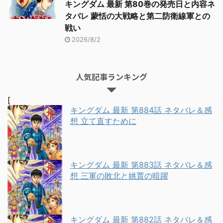
キングダム 最新 第80巻の発売日と内容ネ
タバレ 蒙恬の大戦略と第二防衛線軍との
戦い
2026/8/2
人気記事ランキング
[
キングダム 最新 第884話 ネタバレ＆感
想 立て直すために
キングダム 最新 第883話 ネタバレ＆感
想 三軍の敗北と姚賈の暗躍
キングダム 最新 第882話 ネタバレ＆感