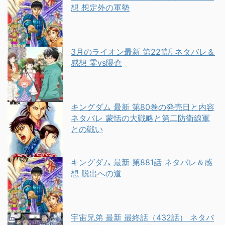
想 想定外の軍勢
3月のライオン最新 第221話 ネタバレ＆
感想 零vs隈倉
キングダム 最新 第80巻の発売日と内容
ネタバレ 蒙恬の大戦略と第二防衛線軍
との戦い
キングダム 最新 第881話 ネタバレ＆感
想 脱出への道
宇宙兄弟 最新 最終話（432話） ネタバ