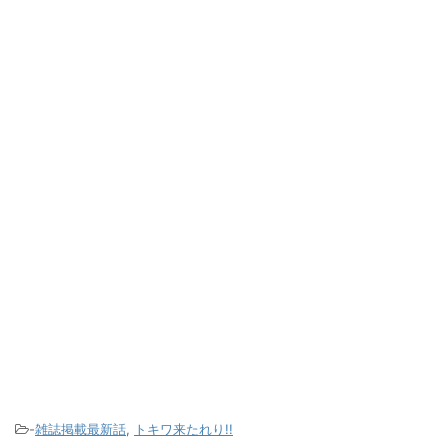
-
雑誌掲載最新話
,
トキワ来たれり!!