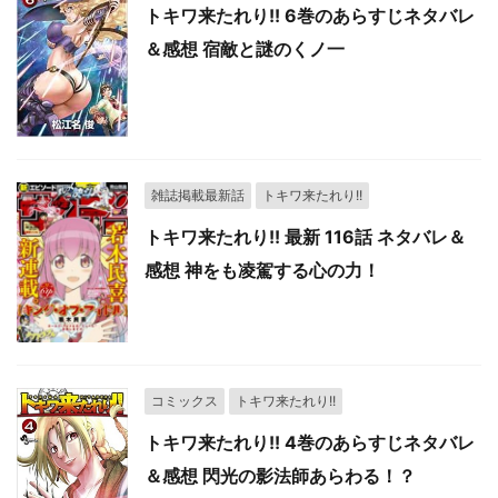
トキワ来たれり!! 6巻のあらすじネタバレ
＆感想 宿敵と謎のくノ一
雑誌掲載最新話
トキワ来たれり!!
トキワ来たれり!! 最新 116話 ネタバレ＆
感想 神をも凌駕する心の力！
コミックス
トキワ来たれり!!
トキワ来たれり!! 4巻のあらすじネタバレ
＆感想 閃光の影法師あらわる！？