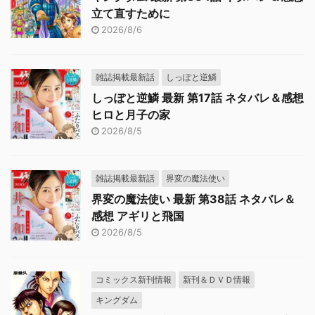
立て直すために
2026/8/6
雑誌掲載最新話
しっぽと逆鱗
しっぽと逆鱗 最新 第17話 ネタバレ＆感想
ヒロと月子の家
2026/8/5
雑誌掲載最新話
界変の魔法使い
界変の魔法使い 最新 第38話 ネタバレ＆
感想 アギリと飛国
2026/8/5
コミックス新刊情報
新刊＆ＤＶＤ情報
キングダム