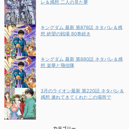
レ＆感想 二人の見た夢
キングダム 最新 第879話 ネタバレ＆感
想 絶望の戦場 80巻続き
キングダム 最新 第880話 ネタバレ＆感
想 楽華と飛信隊
3月のライオン最新 第220話 ネタバレ＆
感想 連れてきてくれたこの場所で
カテゴリー