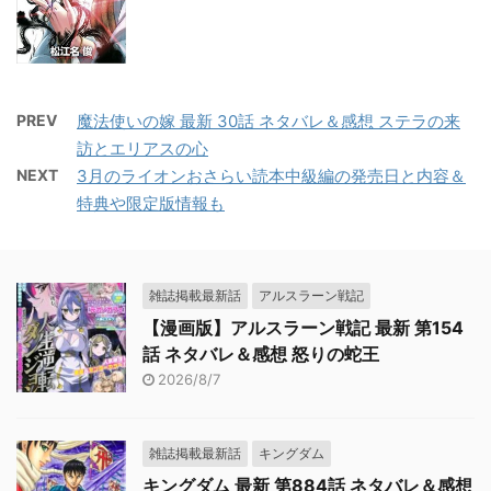
PREV
魔法使いの嫁 最新 30話 ネタバレ＆感想 ステラの来
訪とエリアスの心
NEXT
3月のライオンおさらい読本中級編の発売日と内容＆
特典や限定版情報も
雑誌掲載最新話
アルスラーン戦記
【漫画版】アルスラーン戦記 最新 第154
話 ネタバレ＆感想 怒りの蛇王
2026/8/7
雑誌掲載最新話
キングダム
キングダム 最新 第884話 ネタバレ＆感想