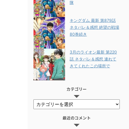
隊
キングダム 最新 第879話
ネタバレ＆感想 絶望の戦場
80巻続き
3月のライオン最新 第220
話 ネタバレ＆感想 連れて
きてくれたこの場所で
カテゴリー
最近のコメント