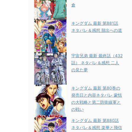
倉
キングダム 最新 第881話
ネタバレ＆感想 脱出への道
宇宙兄弟 最新 最終話（432
話） ネタバレ＆感想 二人
の見た夢
キングダム 最新 第80巻の
発売日と内容ネタバレ 蒙恬
の大戦略と第二防衛線軍と
の戦い
キングダム 最新 第880話
ネタバレ＆感想 楽華と飛信