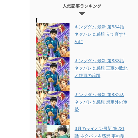
人気記事ランキング
[
キングダム 最新 第884話
ネタバレ＆感想 立て直すた
めに
キングダム 最新 第883話
ネタバレ＆感想 三軍の敗北
と姚賈の暗躍
キングダム 最新 第882話
ネタバレ＆感想 想定外の軍
勢
3月のライオン最新 第221
話 ネタバレ＆感想 零vs隈