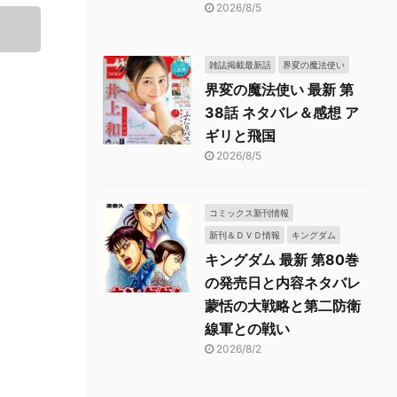
2026/8/5
雑誌掲載最新話
界変の魔法使い
界変の魔法使い 最新 第
38話 ネタバレ＆感想 ア
ギリと飛国
2026/8/5
コミックス新刊情報
新刊＆ＤＶＤ情報
キングダム
キングダム 最新 第80巻
の発売日と内容ネタバレ
蒙恬の大戦略と第二防衛
線軍との戦い
2026/8/2