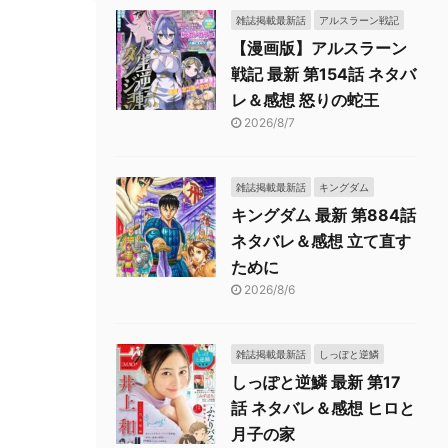
雑誌掲載最新話
アルスラーン戦記
【漫画版】アルスラーン
戦記 最新 第154話 ネタバ
レ＆感想 怒りの蛇王
2026/8/7
雑誌掲載最新話
キングダム
キングダム 最新 第884話
ネタバレ＆感想 立て直す
ために
2026/8/6
雑誌掲載最新話
しっぽと逆鱗
しっぽと逆鱗 最新 第17
話 ネタバレ＆感想 ヒロと
月子の家