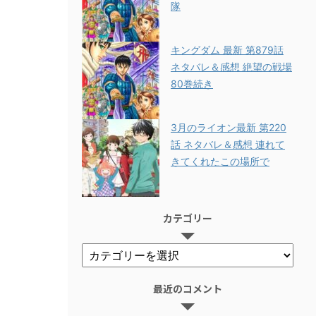
隊
キングダム 最新 第879話
ネタバレ＆感想 絶望の戦場
80巻続き
3月のライオン最新 第220
話 ネタバレ＆感想 連れて
きてくれたこの場所で
カテゴリー
最近のコメント