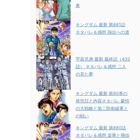
倉
キングダム 最新 第881話
ネタバレ＆感想 脱出への道
宇宙兄弟 最新 最終話（432
話） ネタバレ＆感想 二人
の見た夢
キングダム 最新 第80巻の
発売日と内容ネタバレ 蒙恬
の大戦略と第二防衛線軍と
の戦い
キングダム 最新 第880話
ネタバレ＆感想 楽華と飛信