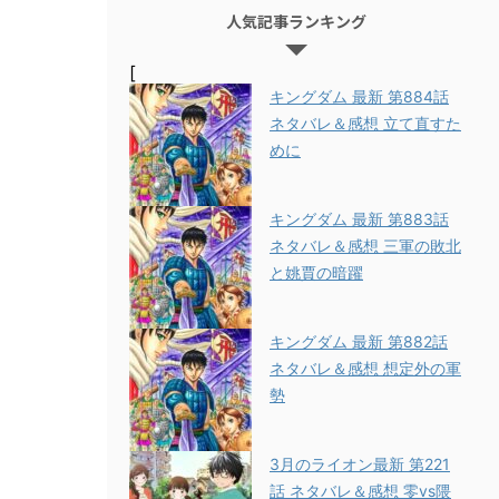
人気記事ランキング
[
キングダム 最新 第884話
ネタバレ＆感想 立て直すた
めに
キングダム 最新 第883話
ネタバレ＆感想 三軍の敗北
と姚賈の暗躍
キングダム 最新 第882話
ネタバレ＆感想 想定外の軍
勢
3月のライオン最新 第221
話 ネタバレ＆感想 零vs隈