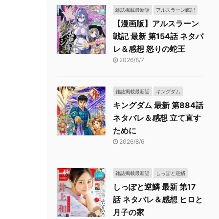
雑誌掲載最新話
アルスラーン戦記
【漫画版】アルスラーン
戦記 最新 第154話 ネタバ
レ＆感想 怒りの蛇王
2026/8/7
雑誌掲載最新話
キングダム
キングダム 最新 第884話
ネタバレ＆感想 立て直す
ために
2026/8/6
雑誌掲載最新話
しっぽと逆鱗
しっぽと逆鱗 最新 第17
話 ネタバレ＆感想 ヒロと
月子の家