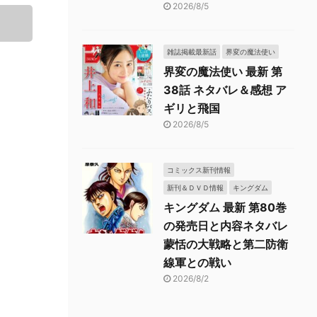
2026/8/5
雑誌掲載最新話
界変の魔法使い
界変の魔法使い 最新 第
38話 ネタバレ＆感想 ア
ギリと飛国
2026/8/5
コミックス新刊情報
新刊＆ＤＶＤ情報
キングダム
キングダム 最新 第80巻
の発売日と内容ネタバレ
蒙恬の大戦略と第二防衛
線軍との戦い
2026/8/2