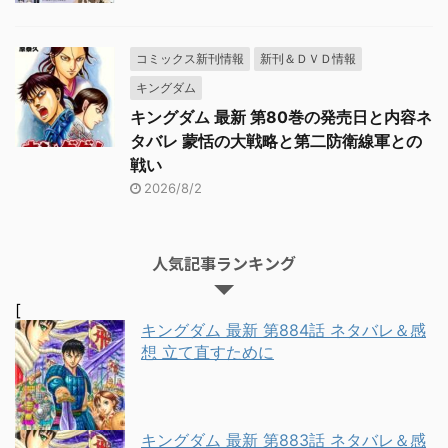
コミックス新刊情報
新刊＆ＤＶＤ情報
キングダム
キングダム 最新 第80巻の発売日と内容ネ
タバレ 蒙恬の大戦略と第二防衛線軍との
戦い
2026/8/2
人気記事ランキング
[
キングダム 最新 第884話 ネタバレ＆感
想 立て直すために
キングダム 最新 第883話 ネタバレ＆感