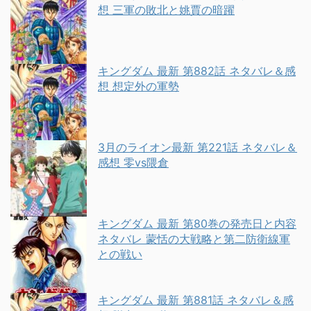
想 三軍の敗北と姚賈の暗躍
キングダム 最新 第882話 ネタバレ＆感
想 想定外の軍勢
3月のライオン最新 第221話 ネタバレ＆
感想 零vs隈倉
キングダム 最新 第80巻の発売日と内容
ネタバレ 蒙恬の大戦略と第二防衛線軍
との戦い
キングダム 最新 第881話 ネタバレ＆感