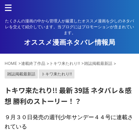
たくさんの漫画の中から管理人が厳選したオススメ漫画を少しのネタバ
レを交えて紹介しています。当ブログにはプロモーションが含まれてい
ます。
オススメ漫画ネタバレ情報局
HOME
>
連載終了作品
>
トキワ来たれり!!
>
雑誌掲載最新話
>
雑誌掲載最新話
トキワ来たれり!!
トキワ来たれり!! 最新 39話 ネタバレ＆感
想 勝利のストーリー！？
９月３０日発売の週刊少年サンデー４４号に連載さ
れている