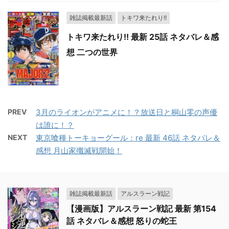
雑誌掲載最新話
トキワ来たれり!!
トキワ来たれり!! 最新 25話 ネタバレ＆感
想 二つの世界
PREV
3月のライオンがアニメに！？放送日と桐山零の声優
は誰に！？
NEXT
東京喰種トーキョーグール：re 最新 46話 ネタバレ＆
感想 月山家殲滅戦開始！
雑誌掲載最新話
アルスラーン戦記
【漫画版】アルスラーン戦記 最新 第154
話 ネタバレ＆感想 怒りの蛇王