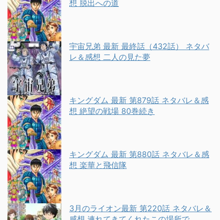
想 脱出への道
宇宙兄弟 最新 最終話（432話） ネタバ
レ＆感想 二人の見た夢
キングダム 最新 第879話 ネタバレ＆感
想 絶望の戦場 80巻続き
キングダム 最新 第880話 ネタバレ＆感
想 楽華と飛信隊
3月のライオン最新 第220話 ネタバレ＆
感想 連れてきてくれたこの場所で