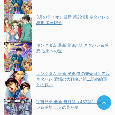
3月のライオン最新 第221話 ネタバレ＆
感想 零vs隈倉
キングダム 最新 第881話 ネタバレ＆感
想 脱出への道
キングダム 最新 第80巻の発売日と内容
ネタバレ 蒙恬の大戦略と第二防衛線軍
との戦い
宇宙兄弟 最新 最終話（432話） ネタバ
レ＆感想 二人の見た夢