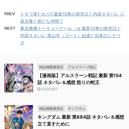
PREV
トキワ来たれり!! 最新10巻の発売日と内容ネタバレ 八
坂夫妻と新たな仲間？
NEXT
東京喰種トーキョーグール：re 最新10巻の発売日と
内容ネタバレ 黒山羊（ゴート）結成と旧多のシナリ
オ
雑誌掲載最新話
アルスラーン戦記
【漫画版】アルスラーン戦記 最新 第154
話 ネタバレ＆感想 怒りの蛇王
2026/8/7
雑誌掲載最新話
キングダム
キングダム 最新 第884話 ネタバレ＆感想
立て直すために