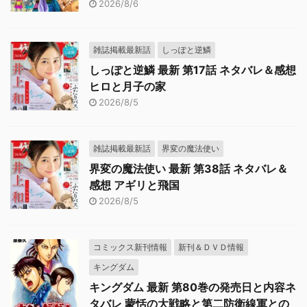
2026/8/6
雑誌掲載最新話
しっぽと逆鱗
しっぽと逆鱗 最新 第17話 ネタバレ＆感想
ヒロと月子の家
2026/8/5
雑誌掲載最新話
界変の魔法使い
界変の魔法使い 最新 第38話 ネタバレ＆
感想 アギリと飛国
2026/8/5
コミックス新刊情報
新刊＆ＤＶＤ情報
キングダム
キングダム 最新 第80巻の発売日と内容ネ
タバレ 蒙恬の大戦略と第二防衛線軍との