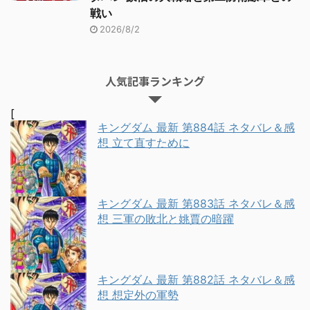
戦い
2026/8/2
人気記事ランキング
[
キングダム 最新 第884話 ネタバレ＆感
想 立て直すために
キングダム 最新 第883話 ネタバレ＆感
想 三軍の敗北と姚賈の暗躍
キングダム 最新 第882話 ネタバレ＆感
想 想定外の軍勢