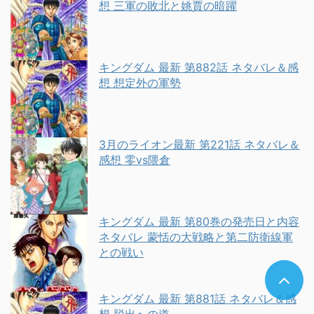
想 三軍の敗北と姚賈の暗躍
キングダム 最新 第882話 ネタバレ＆感
想 想定外の軍勢
3月のライオン最新 第221話 ネタバレ＆
感想 零vs隈倉
キングダム 最新 第80巻の発売日と内容
ネタバレ 蒙恬の大戦略と第二防衛線軍
との戦い
キングダム 最新 第881話 ネタバレ＆感
想 脱出への道