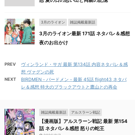
3月のライオン
雑誌掲載最新話
3月のライオン最新 171話 ネタバレ＆感想
夜のお出かけ
PREV
ヴィンランド・サガ 最新 第134話 内容ネタバレ＆感
想 ヴァグンの死
NEXT
BIRDMEN－バードメン－最新 45話 flight43 ネタバ
レ＆感想 特大のブラックアウトと鷹山との再会
雑誌掲載最新話
アルスラーン戦記
【漫画版】アルスラーン戦記 最新 第154
話 ネタバレ＆感想 怒りの蛇王