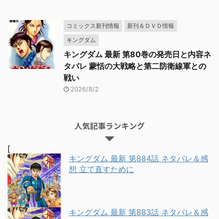
コミックス新刊情報
新刊＆ＤＶＤ情報
キングダム
キングダム 最新 第80巻の発売日と内容ネ
タバレ 蒙恬の大戦略と第二防衛線軍との
戦い
2026/8/2
人気記事ランキング
[
キングダム 最新 第884話 ネタバレ＆感
想 立て直すために
キングダム 最新 第883話 ネタバレ＆感