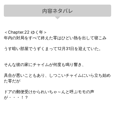
内容ネタバレ
＜Chapter.22 ゆく年＞
年内の対局をすべて終えた零はひどい熱を出して寝こみ
うす暗い部屋でうずくまって12月31日を迎えていた。
そんな彼の家にチャイムが何度も鳴り響き、
具合が悪いこともあり、しつこいチャイムにいら立ち始め
た零だが
ドアの郵便受けかられいちゃ～んと呼ぶモモの声
が・・・！？