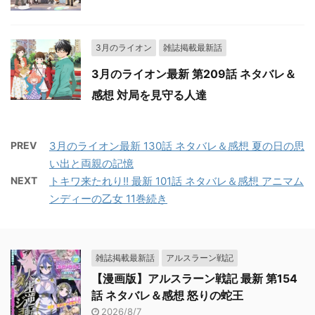
3月のライオン
雑誌掲載最新話
3月のライオン最新 第209話 ネタバレ＆
感想 対局を見守る人達
PREV
3月のライオン最新 130話 ネタバレ＆感想 夏の日の思
い出と両親の記憶
NEXT
トキワ来たれり!! 最新 101話 ネタバレ＆感想 アニマム
ンディーの乙女 11巻続き
雑誌掲載最新話
アルスラーン戦記
【漫画版】アルスラーン戦記 最新 第154
話 ネタバレ＆感想 怒りの蛇王
2026/8/7