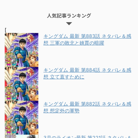
人気記事ランキング
[
キングダム 最新 第883話 ネタバレ＆感
想 三軍の敗北と姚賈の暗躍
キングダム 最新 第884話 ネタバレ＆感
想 立て直すために
キングダム 最新 第882話 ネタバレ＆感
想 想定外の軍勢
3月のライオン最新 第221話 ネタバレ＆