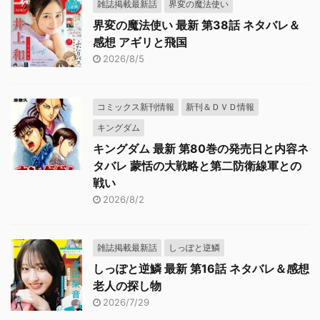
雑誌掲載最新話
界変の魔法使い
界変の魔法使い 最新 第38話 ネタバレ＆
感想 アギリと飛国
2026/8/5
コミックス新刊情報
新刊＆ＤＶＤ情報
キングダム
キングダム 最新 第80巻の発売日と内容ネ
タバレ 蒙恬の大戦略と第二防衛線軍との
戦い
2026/8/2
雑誌掲載最新話
しっぽと逆鱗
しっぽと逆鱗 最新 第16話 ネタバレ＆感想
老人の探し物
2026/7/29