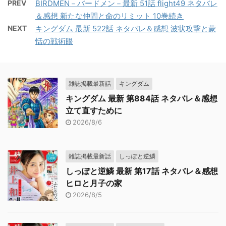
PREV
BIRDMEN－バードメン－最新 51話 flight49 ネタバレ
＆感想 新たな仲間と命のリミット 10巻続き
NEXT
キングダム 最新 522話 ネタバレ＆感想 波状攻撃と蒙
恬の戦術眼
雑誌掲載最新話
キングダム
キングダム 最新 第884話 ネタバレ＆感想
立て直すために
2026/8/6
雑誌掲載最新話
しっぽと逆鱗
しっぽと逆鱗 最新 第17話 ネタバレ＆感想
ヒロと月子の家
2026/8/5