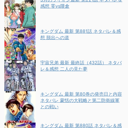
感想 零vs隈倉
キングダム 最新 第881話 ネタバレ＆感
想 脱出への道
宇宙兄弟 最新 最終話（432話） ネタバ
レ＆感想 二人の見た夢
キングダム 最新 第80巻の発売日と内容
ネタバレ 蒙恬の大戦略と第二防衛線軍
との戦い
キングダム 最新 第880話 ネタバレ＆感