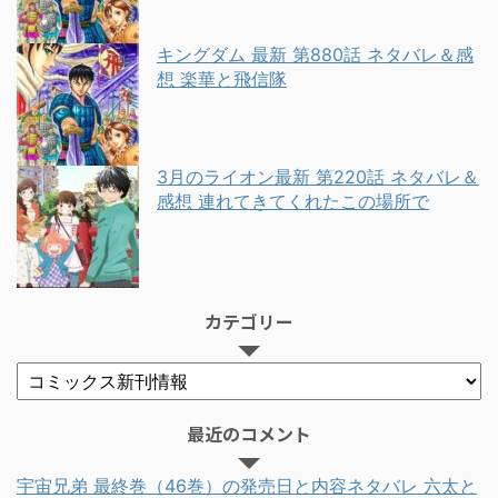
キングダム 最新 第880話 ネタバレ＆感
想 楽華と飛信隊
3月のライオン最新 第220話 ネタバレ＆
感想 連れてきてくれたこの場所で
カテゴリー
最近のコメント
宇宙兄弟 最終巻（46巻）の発売日と内容ネタバレ 六太と