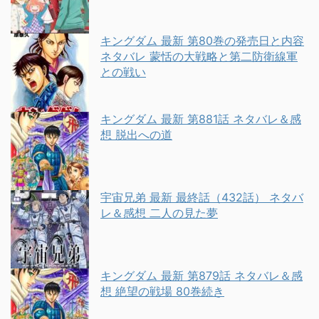
キングダム 最新 第80巻の発売日と内容
ネタバレ 蒙恬の大戦略と第二防衛線軍
との戦い
キングダム 最新 第881話 ネタバレ＆感
想 脱出への道
宇宙兄弟 最新 最終話（432話） ネタバ
レ＆感想 二人の見た夢
キングダム 最新 第879話 ネタバレ＆感
想 絶望の戦場 80巻続き