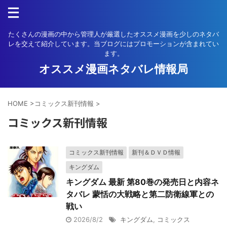
たくさんの漫画の中から管理人が厳選したオススメ漫画を少しのネタバ
レを交えて紹介しています。当ブログにはプロモーションが含まれてい
ます。
オススメ漫画ネタバレ情報局
HOME
>
コミックス新刊情報
>
コミックス新刊情報
コミックス新刊情報
新刊＆ＤＶＤ情報
キングダム
キングダム 最新 第80巻の発売日と内容ネ
タバレ 蒙恬の大戦略と第二防衛線軍との
戦い
2026/8/2
キングダム
,
コミックス