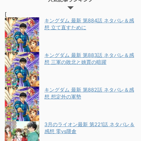
[
キングダム 最新 第884話 ネタバレ＆感
想 立て直すために
キングダム 最新 第883話 ネタバレ＆感
想 三軍の敗北と姚賈の暗躍
キングダム 最新 第882話 ネタバレ＆感
想 想定外の軍勢
3月のライオン最新 第221話 ネタバレ＆
感想 零vs隈倉