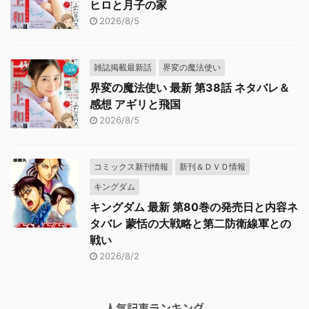
ヒロと月子の家
2026/8/5
雑誌掲載最新話
界変の魔法使い
界変の魔法使い 最新 第38話 ネタバレ＆
感想 アギリと飛国
2026/8/5
コミックス新刊情報
新刊＆ＤＶＤ情報
キングダム
キングダム 最新 第80巻の発売日と内容ネ
タバレ 蒙恬の大戦略と第二防衛線軍との
戦い
2026/8/2
人気記事ランキング