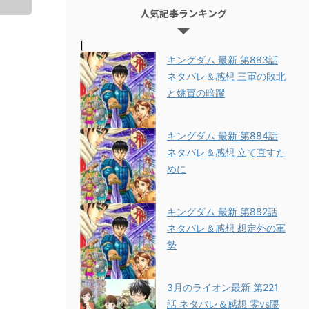
人気記事ランキング
[
キングダム 最新 第883話
ネタバレ＆感想 三軍の敗北
と姚賈の暗躍
キングダム 最新 第884話
ネタバレ＆感想 立て直すた
めに
キングダム 最新 第882話
ネタバレ＆感想 想定外の軍
勢
3月のライオン最新 第221
話 ネタバレ＆感想 零vs隈