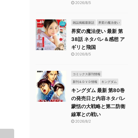
2026/8/5
雑誌掲載最新話
界変の魔法使い
界変の魔法使い 最新 第
38話 ネタバレ＆感想 ア
ギリと飛国
2026/8/5
コミックス新刊情報
新刊＆ＤＶＤ情報
キングダム
キングダム 最新 第80巻
の発売日と内容ネタバレ
蒙恬の大戦略と第二防衛
線軍との戦い
2026/8/2