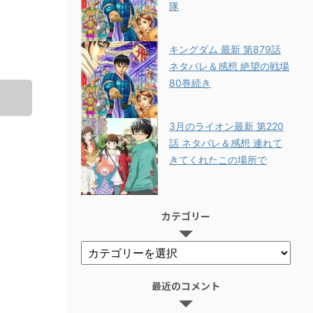
隊
キングダム 最新 第879話
ネタバレ＆感想 絶望の戦場
80巻続き
3月のライオン最新 第220
話 ネタバレ＆感想 連れて
きてくれたこの場所で
カテゴリー
最近のコメント