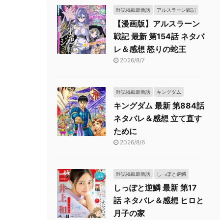
雑誌掲載最新話
アルスラーン戦記
【漫画版】アルスラーン
戦記 最新 第154話 ネタバ
レ＆感想 怒りの蛇王
2026/8/7
雑誌掲載最新話
キングダム
キングダム 最新 第884話
ネタバレ＆感想 立て直す
ために
2026/8/6
雑誌掲載最新話
しっぽと逆鱗
しっぽと逆鱗 最新 第17
話 ネタバレ＆感想 ヒロと
月子の家