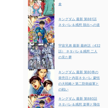
倉
キングダム 最新 第881話
ネタバレ＆感想 脱出への道
宇宙兄弟 最新 最終話（432
話） ネタバレ＆感想 二人
の見た夢
キングダム 最新 第80巻の
発売日と内容ネタバレ 蒙恬
の大戦略と第二防衛線軍と
の戦い
キングダム 最新 第880話
ネタバレ＆感想 楽華と飛信