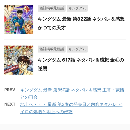
雑誌掲載最新話
キングダム
キングダム 最新 第822話 ネタバレ＆感想
かつての天才
雑誌掲載最新話
キングダム
キングダム 617話 ネタバレ＆感想 金毛の
逆襲
PREV
キングダム 最新 第850話 ネタバレ＆感想 王賁・蒙恬
との再会
NEXT
地上へ・・・ 最新 第3巻の発売日と内容ネタバレ ヒ
イロの処遇と地上への侵攻