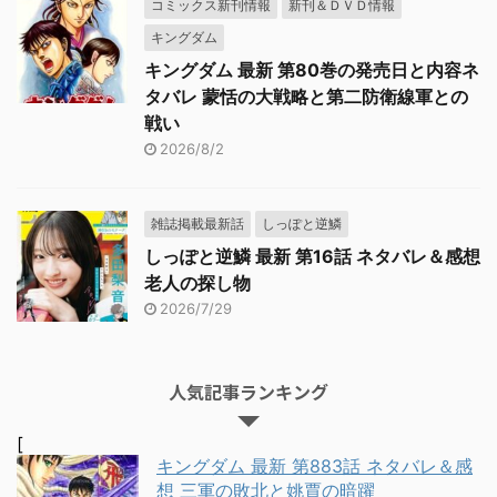
コミックス新刊情報
新刊＆ＤＶＤ情報
キングダム
キングダム 最新 第80巻の発売日と内容ネ
タバレ 蒙恬の大戦略と第二防衛線軍との
戦い
2026/8/2
雑誌掲載最新話
しっぽと逆鱗
しっぽと逆鱗 最新 第16話 ネタバレ＆感想
老人の探し物
2026/7/29
人気記事ランキング
[
キングダム 最新 第883話 ネタバレ＆感
想 三軍の敗北と姚賈の暗躍