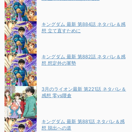
キングダム 最新 第884話 ネタバレ＆感
想 立て直すために
キングダム 最新 第882話 ネタバレ＆感
想 想定外の軍勢
3月のライオン最新 第221話 ネタバレ＆
感想 零vs隈倉
キングダム 最新 第881話 ネタバレ＆感
想 脱出への道