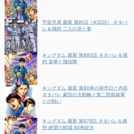
宇宙兄弟 最新 最終話（432話） ネタバ
レ＆感想 二人の見た夢
キングダム 最新 第880話 ネタバレ＆感
想 楽華と飛信隊
キングダム 最新 第80巻の発売日と内容
ネタバレ 蒙恬の大戦略と第二防衛線軍
との戦い
キングダム 最新 第879話 ネタバレ＆感
想 絶望の戦場 80巻続き