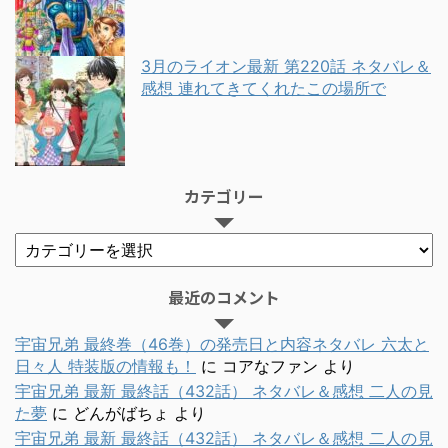
3月のライオン最新 第220話 ネタバレ＆
感想 連れてきてくれたこの場所で
カテゴリー
最近のコメント
宇宙兄弟 最終巻（46巻）の発売日と内容ネタバレ 六太と
日々人 特装版の情報も！
に
コアなファン
より
宇宙兄弟 最新 最終話（432話） ネタバレ＆感想 二人の見
た夢
に
どんがばちょ
より
宇宙兄弟 最新 最終話（432話） ネタバレ＆感想 二人の見