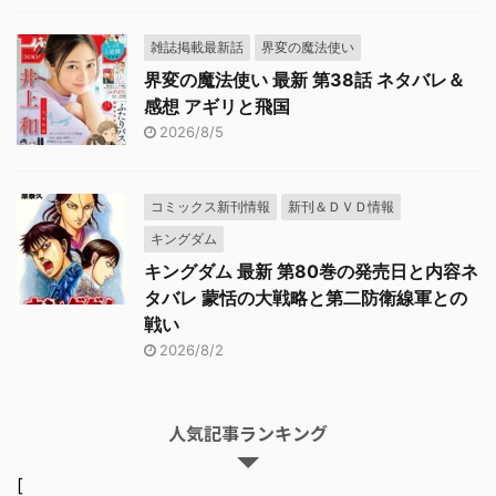
雑誌掲載最新話
界変の魔法使い
界変の魔法使い 最新 第38話 ネタバレ＆
感想 アギリと飛国
2026/8/5
コミックス新刊情報
新刊＆ＤＶＤ情報
キングダム
キングダム 最新 第80巻の発売日と内容ネ
タバレ 蒙恬の大戦略と第二防衛線軍との
戦い
2026/8/2
人気記事ランキング
[