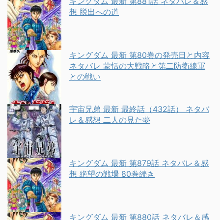
キングダム 最新 第881話 ネタバレ＆感
想 脱出への道
キングダム 最新 第80巻の発売日と内容
ネタバレ 蒙恬の大戦略と第二防衛線軍
との戦い
宇宙兄弟 最新 最終話（432話） ネタバ
レ＆感想 二人の見た夢
キングダム 最新 第879話 ネタバレ＆感
想 絶望の戦場 80巻続き
キングダム 最新 第880話 ネタバレ＆感