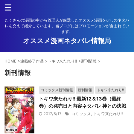
たくさんの漫画の中から管理人が厳選したオススメ漫画を少しのネタバ
レを交えて紹介しています。当ブログにはプロモーションが含まれてい
ます。
オススメ漫画ネタバレ情報局
HOME
>
連載終了作品
>
トキワ来たれり!!
>
新刊情報
>
新刊情報
コミックス新刊情報
新刊情報
トキワ来たれり!!
トキワ来たれり!! 最新12＆13巻（最終
巻）の発売日と内容ネタバレ 神との決戦
2017/6/17
コミックス
,
トキワ来たれり!!