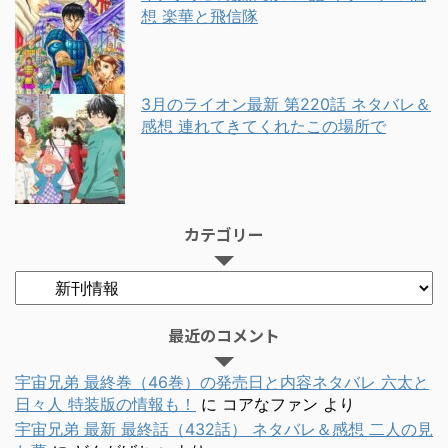
想 楽華と飛信隊
3月のライオン最新 第220話 ネタバレ＆
感想 連れてきてくれたこの場所で
カテゴリー
最近のコメント
宇宙兄弟 最終巻（46巻）の発売日と内容ネタバレ 六太と
日々人 特装版の情報も！
に
コアなファン
より
宇宙兄弟 最新 最終話（432話） ネタバレ＆感想 二人の見