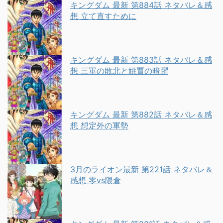
キングダム 最新 第884話 ネタバレ＆感
想 立て直すために
キングダム 最新 第883話 ネタバレ＆感
想 三軍の敗北と姚賈の暗躍
キングダム 最新 第882話 ネタバレ＆感
想 想定外の軍勢
3月のライオン最新 第221話 ネタバレ＆
感想 零vs隈倉