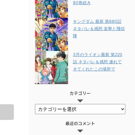
80巻続き
キングダム 最新 第880話
ネタバレ＆感想 楽華と飛信
隊
3月のライオン最新 第220
話 ネタバレ＆感想 連れて
きてくれたこの場所で
カテゴリー
最近のコメント