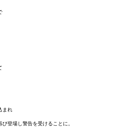
で
て
込まれ
再び登場し警告を受けることに。