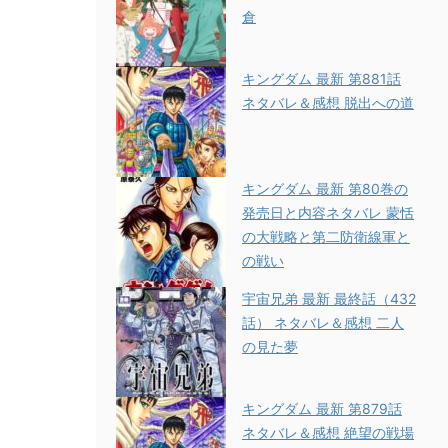
倉
キングダム 最新 第881話
ネタバレ＆感想 脱出への道
キングダム 最新 第80巻の
発売日と内容ネタバレ 蒙恬
の大戦略と第二防衛線軍と
の戦い
宇宙兄弟 最新 最終話（432
話） ネタバレ＆感想 二人
の見た夢
キングダム 最新 第879話
ネタバレ＆感想 絶望の戦場