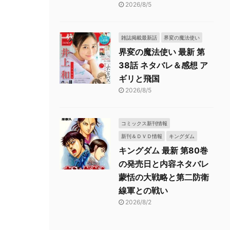
2026/8/5
雑誌掲載最新話
界変の魔法使い
界変の魔法使い 最新 第
38話 ネタバレ＆感想 ア
ギリと飛国
2026/8/5
コミックス新刊情報
新刊＆ＤＶＤ情報
キングダム
キングダム 最新 第80巻
の発売日と内容ネタバレ
蒙恬の大戦略と第二防衛
線軍との戦い
2026/8/2