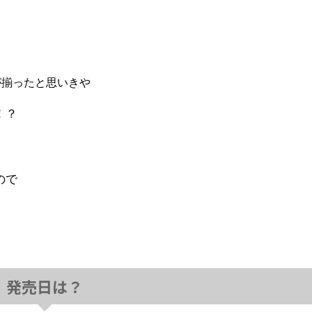
が揃ったと思いきや
！？
ので
発売日は？