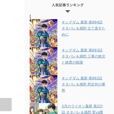
人気記事ランキング
[
キングダム 最新 第884話
ネタバレ＆感想 立て直すた
めに
キングダム 最新 第883話
ネタバレ＆感想 三軍の敗北
と姚賈の暗躍
キングダム 最新 第882話
ネタバレ＆感想 想定外の軍
勢
3月のライオン最新 第221
話 ネタバレ＆感想 零vs隈