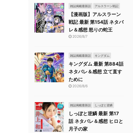
雑誌掲載最新話
アルスラーン戦記
【漫画版】アルスラーン
戦記 最新 第154話 ネタバ
レ＆感想 怒りの蛇王
2026/8/7
雑誌掲載最新話
キングダム
キングダム 最新 第884話
ネタバレ＆感想 立て直す
ために
2026/8/6
雑誌掲載最新話
しっぽと逆鱗
しっぽと逆鱗 最新 第17
話 ネタバレ＆感想 ヒロと
月子の家