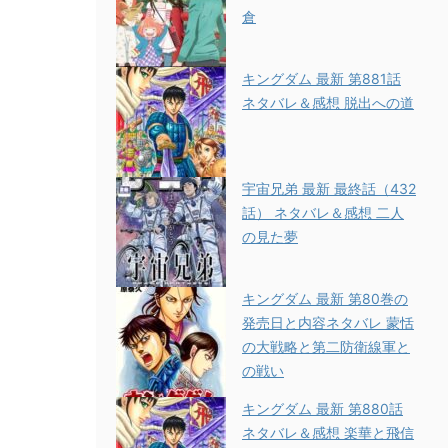
倉
キングダム 最新 第881話
ネタバレ＆感想 脱出への道
宇宙兄弟 最新 最終話（432
話） ネタバレ＆感想 二人
の見た夢
キングダム 最新 第80巻の
発売日と内容ネタバレ 蒙恬
の大戦略と第二防衛線軍と
の戦い
キングダム 最新 第880話
ネタバレ＆感想 楽華と飛信