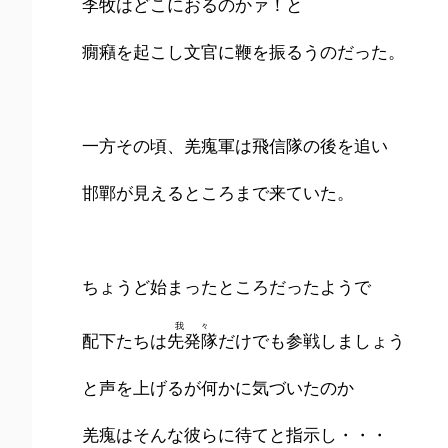
李牧はどこにおるのかァ！と
癇癪を起こし文官に鞭を振るうのだった。
一方その頃、羌瘣軍は飛信隊の後を追い
邯鄲が見えるところまで来ていた。
ちょうど始まったところだったようで
我々
配下たちは
先発隊
だけでも参戦しましょう
と声を上げるが何かに気づいたのか
羌瘣はそんな彼らに待てと指示し・・・