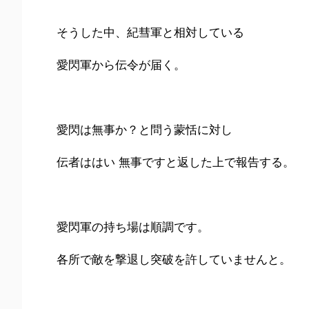
そうした中、紀彗軍と相対している
愛閃軍から伝令が届く。
愛閃は無事か？と問う蒙恬に対し
伝者ははい 無事ですと返した上で報告する。
愛閃軍の持ち場は順調です。
各所で敵を撃退し突破を許していませんと。