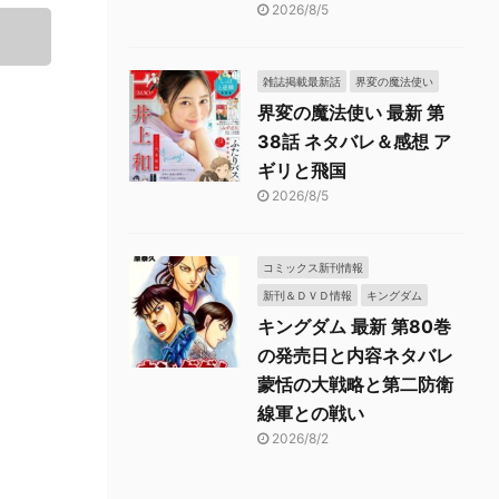
2026/8/5
雑誌掲載最新話
界変の魔法使い
界変の魔法使い 最新 第
38話 ネタバレ＆感想 ア
ギリと飛国
2026/8/5
コミックス新刊情報
新刊＆ＤＶＤ情報
キングダム
キングダム 最新 第80巻
の発売日と内容ネタバレ
蒙恬の大戦略と第二防衛
線軍との戦い
2026/8/2