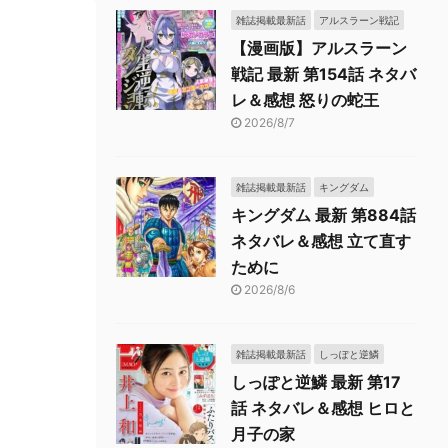
雑誌掲載最新話
アルスラーン戦記
【漫画版】アルスラーン
戦記 最新 第154話 ネタバ
レ＆感想 怒りの蛇王
2026/8/7
雑誌掲載最新話
キングダム
キングダム 最新 第884話
ネタバレ＆感想 立て直す
ために
2026/8/6
雑誌掲載最新話
しっぽと逆鱗
しっぽと逆鱗 最新 第17
話 ネタバレ＆感想 ヒロと
月子の家