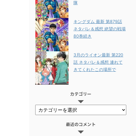
隊
キングダム 最新 第879話
ネタバレ＆感想 絶望の戦場
80巻続き
3月のライオン最新 第220
話 ネタバレ＆感想 連れて
きてくれたこの場所で
カテゴリー
最近のコメント