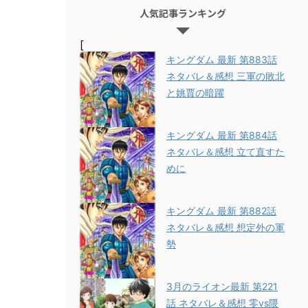
人気記事ランキング
[
キングダム 最新 第883話
ネタバレ＆感想 三軍の敗北
と姚賈の暗躍
キングダム 最新 第884話
ネタバレ＆感想 立て直すた
めに
キングダム 最新 第882話
ネタバレ＆感想 想定外の軍
勢
3月のライオン最新 第221
話 ネタバレ＆感想 零vs隈