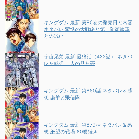
キングダム 最新 第80巻の発売日と内容
ネタバレ 蒙恬の大戦略と第二防衛線軍
との戦い
宇宙兄弟 最新 最終話（432話） ネタバ
レ＆感想 二人の見た夢
キングダム 最新 第880話 ネタバレ＆感
想 楽華と飛信隊
キングダム 最新 第879話 ネタバレ＆感
想 絶望の戦場 80巻続き