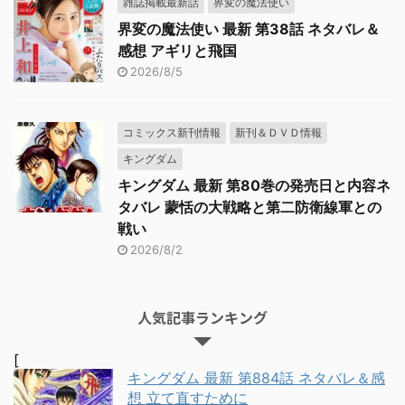
雑誌掲載最新話
界変の魔法使い
界変の魔法使い 最新 第38話 ネタバレ＆
感想 アギリと飛国
2026/8/5
コミックス新刊情報
新刊＆ＤＶＤ情報
キングダム
キングダム 最新 第80巻の発売日と内容ネ
タバレ 蒙恬の大戦略と第二防衛線軍との
戦い
2026/8/2
人気記事ランキング
[
キングダム 最新 第884話 ネタバレ＆感
想 立て直すために