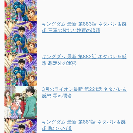
キングダム 最新 第883話 ネタバレ＆感
想 三軍の敗北と姚賈の暗躍
キングダム 最新 第882話 ネタバレ＆感
想 想定外の軍勢
3月のライオン最新 第221話 ネタバレ＆
感想 零vs隈倉
キングダム 最新 第881話 ネタバレ＆感
想 脱出への道