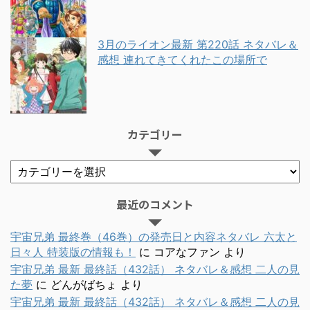
3月のライオン最新 第220話 ネタバレ＆
感想 連れてきてくれたこの場所で
カテゴリー
最近のコメント
宇宙兄弟 最終巻（46巻）の発売日と内容ネタバレ 六太と
日々人 特装版の情報も！
に
コアなファン
より
宇宙兄弟 最新 最終話（432話） ネタバレ＆感想 二人の見
た夢
に
どんがばちょ
より
宇宙兄弟 最新 最終話（432話） ネタバレ＆感想 二人の見