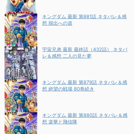
キングダム 最新 第881話 ネタバレ＆感
想 脱出への道
宇宙兄弟 最新 最終話（432話） ネタバ
レ＆感想 二人の見た夢
キングダム 最新 第879話 ネタバレ＆感
想 絶望の戦場 80巻続き
キングダム 最新 第880話 ネタバレ＆感
想 楽華と飛信隊