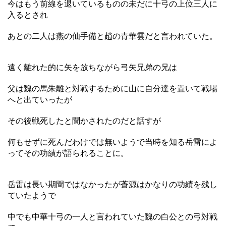
今はもう前線を退いているものの未だに十弓の上位三人に
入るとされ
あとの二人は燕の仙手備と趙の青華雲だと言われていた。
遠く離れた的に矢を放ちながら弓矢兄弟の兄は
父は魏の馬朱離と対戦するために山に自分達を置いて戦場
へと出ていったが
その後戦死したと聞かされたのだと話すが
何もせずに死んだわけでは無いようで当時を知る岳雷によ
ってその功績が語られることに。
岳雷は長い期間ではなかったが蒼源はかなりの功績を残し
ていたようで
中でも中華十弓の一人と言われていた魏の白公との弓対戦