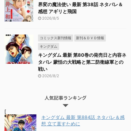
界変の魔法使い 最新 第38話 ネタバレ＆
感想 アギリと飛国
2026/8/5
コミックス新刊情報
新刊＆ＤＶＤ情報
キングダム
キングダム 最新 第80巻の発売日と内容ネ
タバレ 蒙恬の大戦略と第二防衛線軍との
戦い
2026/8/2
人気記事ランキング
[
キングダム 最新 第884話 ネタバレ＆感
想 立て直すために