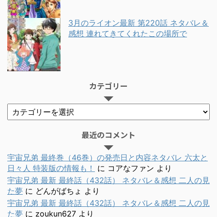
3月のライオン最新 第220話 ネタバレ＆
感想 連れてきてくれたこの場所で
カテゴリー
最近のコメント
宇宙兄弟 最終巻（46巻）の発売日と内容ネタバレ 六太と
日々人 特装版の情報も！
に
コアなファン
より
宇宙兄弟 最新 最終話（432話） ネタバレ＆感想 二人の見
た夢
に
どんがばちょ
より
宇宙兄弟 最新 最終話（432話） ネタバレ＆感想 二人の見
た夢
に
zoukun627
より