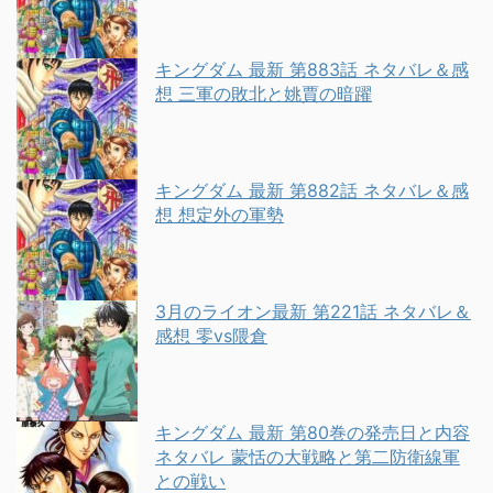
キングダム 最新 第883話 ネタバレ＆感
想 三軍の敗北と姚賈の暗躍
キングダム 最新 第882話 ネタバレ＆感
想 想定外の軍勢
3月のライオン最新 第221話 ネタバレ＆
感想 零vs隈倉
キングダム 最新 第80巻の発売日と内容
ネタバレ 蒙恬の大戦略と第二防衛線軍
との戦い