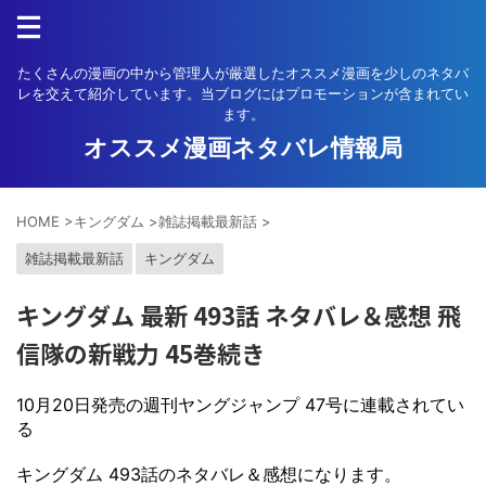
たくさんの漫画の中から管理人が厳選したオススメ漫画を少しのネタバ
レを交えて紹介しています。当ブログにはプロモーションが含まれてい
ます。
オススメ漫画ネタバレ情報局
HOME
>
キングダム
>
雑誌掲載最新話
>
雑誌掲載最新話
キングダム
キングダム 最新 493話 ネタバレ＆感想 飛
信隊の新戦力 45巻続き
10月20日発売の週刊ヤングジャンプ 47号に連載されてい
る
キングダム 493話のネタバレ＆感想になります。