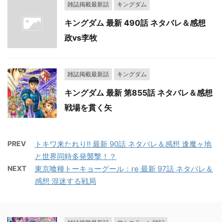
雑誌掲載最新話
キングダム
キングダム 最新 490話 ネタバレ＆感想
政vs李牧
雑誌掲載最新話
キングダム
キングダム 最新 第855話 ネタバレ＆感想
戦場を貫く矢
PREV
トキワ来たれり!! 最新 90話 ネタバレ＆感想 逢魔ヶ地
と世界同時多発襲撃！？
NEXT
東京喰種トーキョーグール：re 最新 97話 ネタバレ＆
感想 混迷する戦局