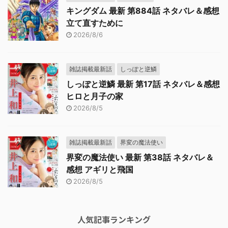
キングダム 最新 第884話 ネタバレ＆感想
立て直すために
2026/8/6
雑誌掲載最新話
しっぽと逆鱗
しっぽと逆鱗 最新 第17話 ネタバレ＆感想
ヒロと月子の家
2026/8/5
雑誌掲載最新話
界変の魔法使い
界変の魔法使い 最新 第38話 ネタバレ＆
感想 アギリと飛国
2026/8/5
人気記事ランキング