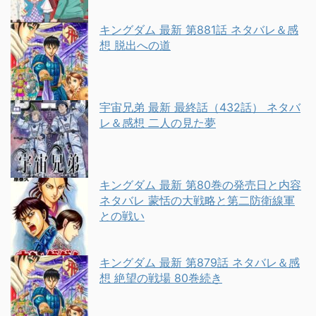
キングダム 最新 第881話 ネタバレ＆感
想 脱出への道
宇宙兄弟 最新 最終話（432話） ネタバ
レ＆感想 二人の見た夢
キングダム 最新 第80巻の発売日と内容
ネタバレ 蒙恬の大戦略と第二防衛線軍
との戦い
キングダム 最新 第879話 ネタバレ＆感
想 絶望の戦場 80巻続き