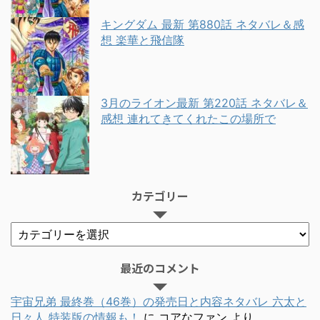
キングダム 最新 第880話 ネタバレ＆感
想 楽華と飛信隊
3月のライオン最新 第220話 ネタバレ＆
感想 連れてきてくれたこの場所で
カテゴリー
最近のコメント
宇宙兄弟 最終巻（46巻）の発売日と内容ネタバレ 六太と
日々人 特装版の情報も！
に
コアなファン
より