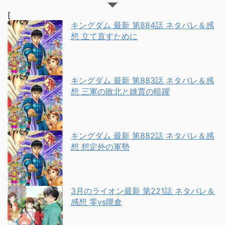
[
キングダム 最新 第884話 ネタバレ＆感
想 立て直すために
キングダム 最新 第883話 ネタバレ＆感
想 三軍の敗北と姚賈の暗躍
キングダム 最新 第882話 ネタバレ＆感
想 想定外の軍勢
3月のライオン最新 第221話 ネタバレ＆
感想 零vs隈倉