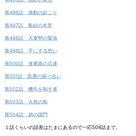
第496話 激動の起こり
第497話 集結の本意
第498話 大軍勢の緊張
第499話 手にする想い
第500話 進軍路の兵達
第501話 気運の探り合い
第502話 機先を制す者
第503話 火急の鳥
第504話 趙の国門
１話くらいの誤差はたまにあるので一応504話まで。