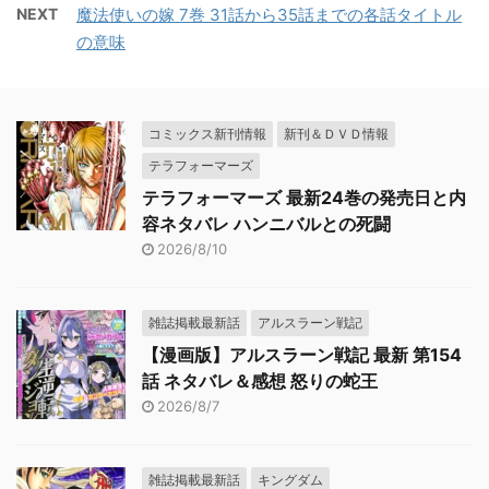
NEXT
魔法使いの嫁 7巻 31話から35話までの各話タイトル
の意味
コミックス新刊情報
新刊＆ＤＶＤ情報
テラフォーマーズ
テラフォーマーズ 最新24巻の発売日と内
容ネタバレ ハンニバルとの死闘
2026/8/10
雑誌掲載最新話
アルスラーン戦記
【漫画版】アルスラーン戦記 最新 第154
話 ネタバレ＆感想 怒りの蛇王
2026/8/7
雑誌掲載最新話
キングダム