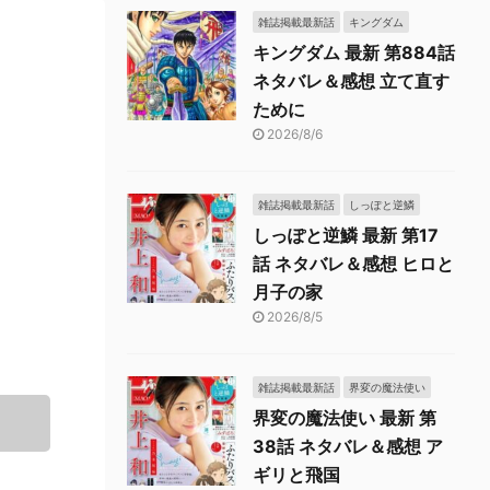
雑誌掲載最新話
キングダム
キングダム 最新 第884話
ネタバレ＆感想 立て直す
ために
2026/8/6
雑誌掲載最新話
しっぽと逆鱗
しっぽと逆鱗 最新 第17
話 ネタバレ＆感想 ヒロと
月子の家
2026/8/5
雑誌掲載最新話
界変の魔法使い
界変の魔法使い 最新 第
38話 ネタバレ＆感想 ア
ギリと飛国