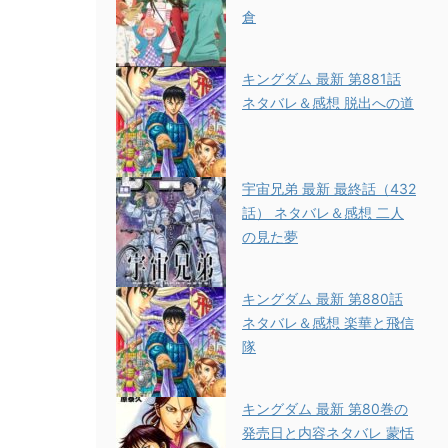
倉
キングダム 最新 第881話
ネタバレ＆感想 脱出への道
宇宙兄弟 最新 最終話（432
話） ネタバレ＆感想 二人
の見た夢
キングダム 最新 第880話
ネタバレ＆感想 楽華と飛信
隊
キングダム 最新 第80巻の
発売日と内容ネタバレ 蒙恬