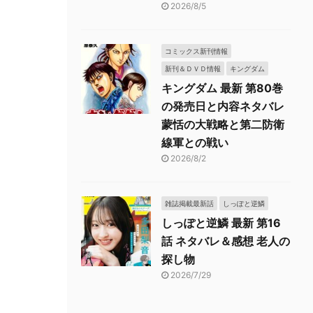
2026/8/5
コミックス新刊情報
新刊＆ＤＶＤ情報
キングダム
キングダム 最新 第80巻
の発売日と内容ネタバレ
蒙恬の大戦略と第二防衛
線軍との戦い
2026/8/2
雑誌掲載最新話
しっぽと逆鱗
しっぽと逆鱗 最新 第16
話 ネタバレ＆感想 老人の
探し物
2026/7/29