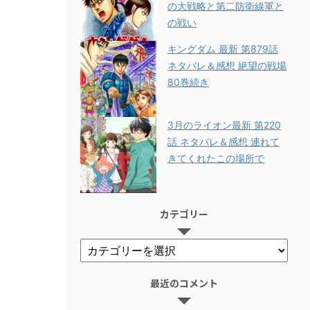
の大戦略と第二防衛線軍と
の戦い
キングダム 最新 第879話
ネタバレ＆感想 絶望の戦場
80巻続き
3月のライオン最新 第220
話 ネタバレ＆感想 連れて
きてくれたこの場所で
カテゴリー
最近のコメント