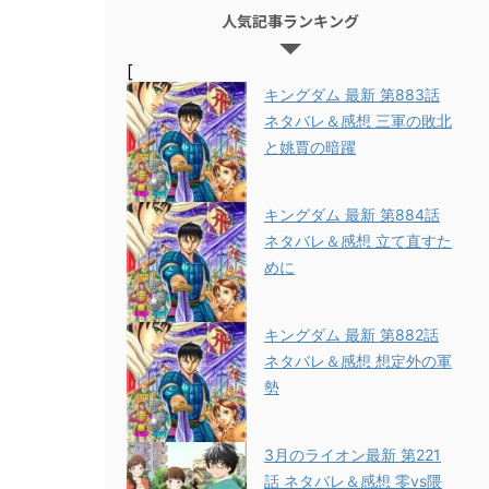
人気記事ランキング
[
キングダム 最新 第883話
ネタバレ＆感想 三軍の敗北
と姚賈の暗躍
キングダム 最新 第884話
ネタバレ＆感想 立て直すた
めに
キングダム 最新 第882話
ネタバレ＆感想 想定外の軍
勢
3月のライオン最新 第221
話 ネタバレ＆感想 零vs隈