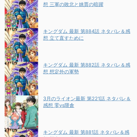
想 三軍の敗北と姚賈の暗躍
キングダム 最新 第884話 ネタバレ＆感
想 立て直すために
キングダム 最新 第882話 ネタバレ＆感
想 想定外の軍勢
3月のライオン最新 第221話 ネタバレ＆
感想 零vs隈倉
キングダム 最新 第881話 ネタバレ＆感