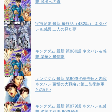
想 脱出への道
宇宙兄弟 最新 最終話（432話） ネタバ
レ＆感想 二人の見た夢
キングダム 最新 第880話 ネタバレ＆感
想 楽華と飛信隊
キングダム 最新 第80巻の発売日と内容
ネタバレ 蒙恬の大戦略と第二防衛線軍
との戦い
キングダム 最新 第879話 ネタバレ＆感
想 絶望の戦場 80巻続き