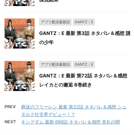
アプリ配信最新話
GANTZ：E
GANTZ：E 最新 第3話 ネタバレ＆感想 謎
の少年
アプリ配信最新話
GANTZ：E
GANTZ：E 最新 第72話 ネタバレ＆感想
レイカとの邂逅 8巻続き
PREV
葬送のフリーレン 最新 第32話 ネタバレ＆感想 シュ
タルク社交界デビュー！？
NEXT
キングダム 最新 666話 ネタバレ＆感想 羌礼の闇