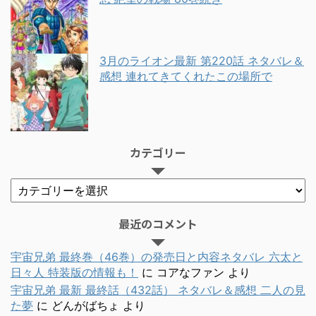
3月のライオン最新 第220話 ネタバレ＆
感想 連れてきてくれたこの場所で
カテゴリー
最近のコメント
宇宙兄弟 最終巻（46巻）の発売日と内容ネタバレ 六太と
日々人 特装版の情報も！
に
コアなファン
より
宇宙兄弟 最新 最終話（432話） ネタバレ＆感想 二人の見
た夢
に
どんがばちょ
より