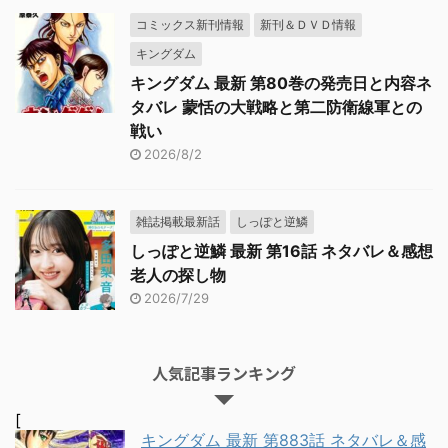
コミックス新刊情報
新刊＆ＤＶＤ情報
キングダム
キングダム 最新 第80巻の発売日と内容ネ
タバレ 蒙恬の大戦略と第二防衛線軍との
戦い
2026/8/2
雑誌掲載最新話
しっぽと逆鱗
しっぽと逆鱗 最新 第16話 ネタバレ＆感想
老人の探し物
2026/7/29
人気記事ランキング
[
キングダム 最新 第883話 ネタバレ＆感