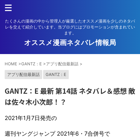
たくさんの漫画の中から管理人が厳選したオススメ漫画を少しのネタバ
レを交えて紹介しています。当ブログにはプロモーションが含まれてい
ます。
オススメ漫画ネタバレ情報局
HOME
>
GANTZ：E
>
アプリ配信最新話
>
アプリ配信最新話
GANTZ：E
GANTZ：E 最新 第14話 ネタバレ＆感想 敵
は佐々木小次郎！？
2021年1月7日発売の
週刊ヤングジャンプ 2021年6・7合併号で