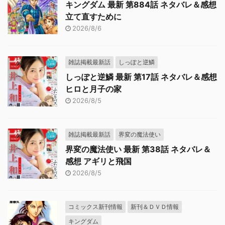
キングダム 最新 第884話 ネタバレ＆感想
立て直すために
2026/8/6
雑誌掲載最新話
しっぽと逆鱗
しっぽと逆鱗 最新 第17話 ネタバレ＆感想
ヒロと月子の家
2026/8/5
雑誌掲載最新話
界変の魔法使い
界変の魔法使い 最新 第38話 ネタバレ＆
感想 アギリと飛国
2026/8/5
コミックス新刊情報
新刊＆ＤＶＤ情報
キングダム