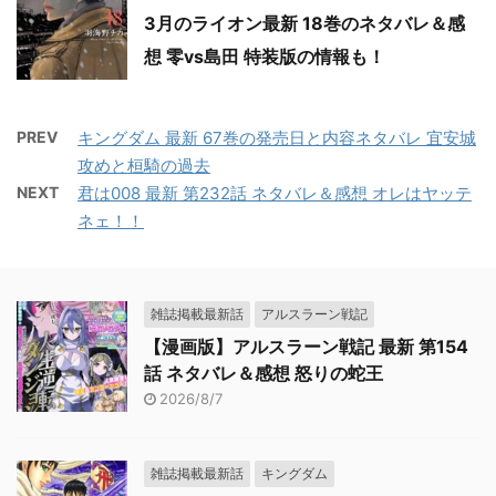
3月のライオン最新 18巻のネタバレ＆感
想 零vs島田 特装版の情報も！
PREV
キングダム 最新 67巻の発売日と内容ネタバレ 宜安城
攻めと桓騎の過去
NEXT
君は008 最新 第232話 ネタバレ＆感想 オレはヤッテ
ネェ！！
雑誌掲載最新話
アルスラーン戦記
【漫画版】アルスラーン戦記 最新 第154
話 ネタバレ＆感想 怒りの蛇王
2026/8/7
雑誌掲載最新話
キングダム