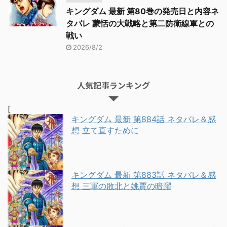
キングダム 最新 第80巻の発売日と内容ネ
タバレ 蒙恬の大戦略と第二防衛線軍との
戦い
2026/8/2
人気記事ランキング
[
キングダム 最新 第884話 ネタバレ＆感
想 立て直すために
キングダム 最新 第883話 ネタバレ＆感
想 三軍の敗北と姚賈の暗躍