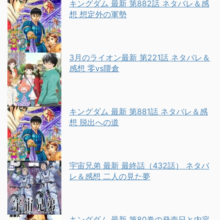
キングダム 最新 第882話 ネタバレ＆感
想 想定外の軍勢
3月のライオン最新 第221話 ネタバレ＆
感想 零vs隈倉
キングダム 最新 第881話 ネタバレ＆感
想 脱出への道
宇宙兄弟 最新 最終話（432話） ネタバ
レ＆感想 二人の見た夢
キングダム 最新 第80巻の発売日と内容