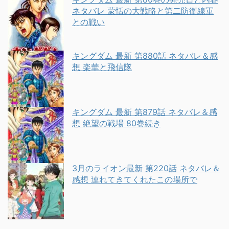
ネタバレ 蒙恬の大戦略と第二防衛線軍
との戦い
キングダム 最新 第880話 ネタバレ＆感
想 楽華と飛信隊
キングダム 最新 第879話 ネタバレ＆感
想 絶望の戦場 80巻続き
3月のライオン最新 第220話 ネタバレ＆
感想 連れてきてくれたこの場所で