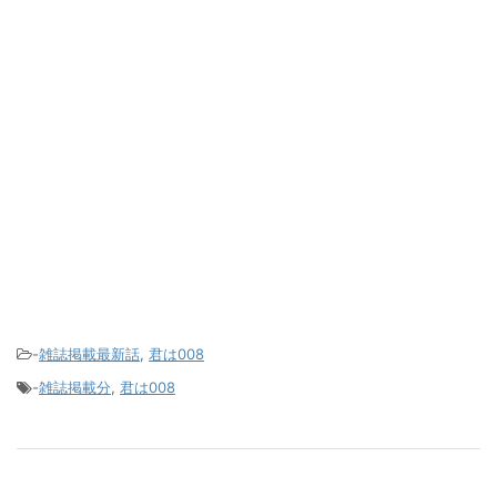
-
雑誌掲載最新話
,
君は008
-
雑誌掲載分
,
君は008