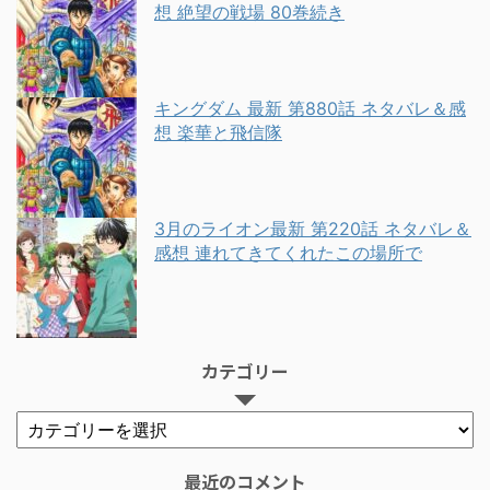
想 絶望の戦場 80巻続き
キングダム 最新 第880話 ネタバレ＆感
想 楽華と飛信隊
3月のライオン最新 第220話 ネタバレ＆
感想 連れてきてくれたこの場所で
カテゴリー
最近のコメント