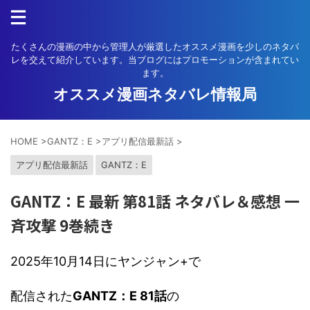
たくさんの漫画の中から管理人が厳選したオススメ漫画を少しのネタバ
レを交えて紹介しています。当ブログにはプロモーションが含まれてい
ます。
オススメ漫画ネタバレ情報局
HOME
>
GANTZ：E
>
アプリ配信最新話
>
アプリ配信最新話
GANTZ：E
GANTZ：E 最新 第81話 ネタバレ＆感想 一
斉攻撃 9巻続き
2025年10月14日にヤンジャン+で
配信された
GANTZ：E 81話
の