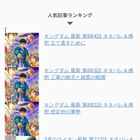
人気記事ランキング
[
キングダム 最新 第884話 ネタバレ＆感
想 立て直すために
キングダム 最新 第883話 ネタバレ＆感
想 三軍の敗北と姚賈の暗躍
キングダム 最新 第882話 ネタバレ＆感
想 想定外の軍勢
3月のライオン最新 第221話 ネタバレ＆