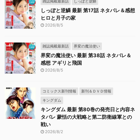
雑誌掲載最新話
しっぽと逆鱗
しっぽと逆鱗 最新 第17話 ネタバレ＆感想
ヒロと月子の家
2026/8/5
雑誌掲載最新話
界変の魔法使い
界変の魔法使い 最新 第38話 ネタバレ＆
感想 アギリと飛国
2026/8/5
コミックス新刊情報
新刊＆ＤＶＤ情報
キングダム
キングダム 最新 第80巻の発売日と内容ネ
タバレ 蒙恬の大戦略と第二防衛線軍との
戦い
2026/8/2