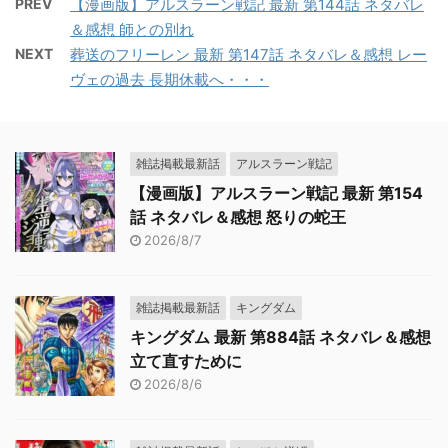
PREV
【漫画版】アルスラーン戦記 最新 第144話 ネタバレ
＆感想 師との別れ
NEXT
葬送のフリーレン 最新 第147話 ネタバレ＆感想 レー
ヴェの過去 長期休載へ・・・
雑誌掲載最新話
アルスラーン戦記
【漫画版】アルスラーン戦記 最新 第154
話 ネタバレ＆感想 怒りの蛇王
2026/8/7
雑誌掲載最新話
キングダム
キングダム 最新 第884話 ネタバレ＆感想
立て直すために
2026/8/6