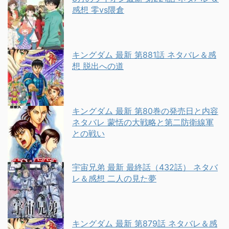
感想 零vs隈倉
キングダム 最新 第881話 ネタバレ＆感
想 脱出への道
キングダム 最新 第80巻の発売日と内容
ネタバレ 蒙恬の大戦略と第二防衛線軍
との戦い
宇宙兄弟 最新 最終話（432話） ネタバ
レ＆感想 二人の見た夢
キングダム 最新 第879話 ネタバレ＆感