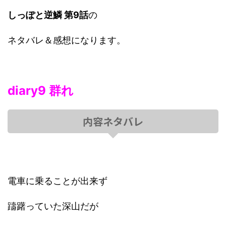
しっぽと逆鱗 第9話
の
ネタバレ＆感想になります。
diary9 群れ
内容ネタバレ
電車に乗ることが出来ず
躊躇っていた深山だが