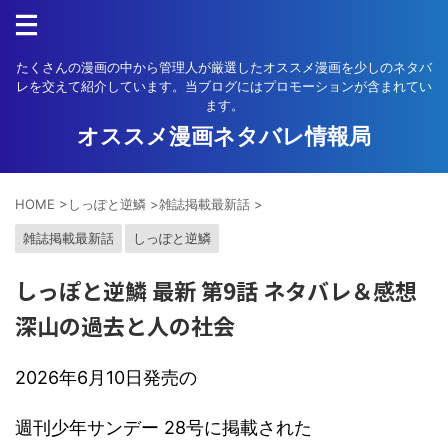
たくさんの漫画の中から管理人が厳選したオススメ漫画を少しのネタバ
レを交えて紹介しています。当ブログにはプロモーションが含まれてい
ます。
オススメ漫画ネタバレ情報局
HOME
>
しっぽと逆鱗
>
雑誌掲載最新話
>
雑誌掲載最新話
しっぽと逆鱗
しっぽと逆鱗 最新 第9話 ネタバレ＆感想
深山の過去と人の社会
2026年6月10日発売の
週刊少年サンデー 28号に掲載された