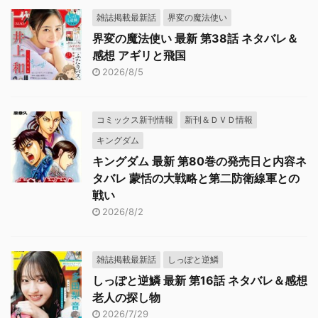
雑誌掲載最新話
界変の魔法使い
界変の魔法使い 最新 第38話 ネタバレ＆
感想 アギリと飛国
2026/8/5
コミックス新刊情報
新刊＆ＤＶＤ情報
キングダム
キングダム 最新 第80巻の発売日と内容ネ
タバレ 蒙恬の大戦略と第二防衛線軍との
戦い
2026/8/2
雑誌掲載最新話
しっぽと逆鱗
しっぽと逆鱗 最新 第16話 ネタバレ＆感想
老人の探し物
2026/7/29