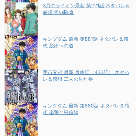
3月のライオン最新 第221話 ネタバレ＆
感想 零vs隈倉
キングダム 最新 第881話 ネタバレ＆感
想 脱出への道
宇宙兄弟 最新 最終話（432話） ネタバ
レ＆感想 二人の見た夢
キングダム 最新 第880話 ネタバレ＆感
想 楽華と飛信隊