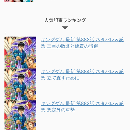
人気記事ランキング
[
キングダム 最新 第883話 ネタバレ＆感
想 三軍の敗北と姚賈の暗躍
キングダム 最新 第884話 ネタバレ＆感
想 立て直すために
キングダム 最新 第882話 ネタバレ＆感
想 想定外の軍勢