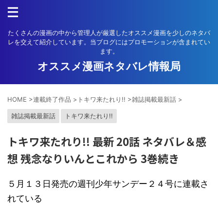
たくさんの漫画の中から管理人が厳選したオススメ漫画を少しのネタバ
レを交えて紹介しています。当ブログにはプロモーションが含まれてい
ます。
オススメ漫画ネタバレ情報局
HOME
>
連載終了作品
>
トキワ来たれり!!
>
雑誌掲載最新話
>
雑誌掲載最新話
トキワ来たれり!!
トキワ来たれり!! 最新 20話 ネタバレ＆感
想 残念なりいんとこれから 3巻続き
５月１３日発売の週刊少年サンデー２４号に連載さ
れている