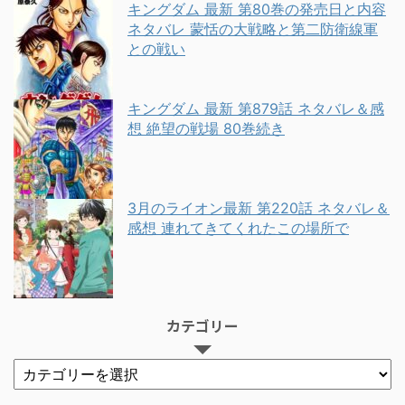
キングダム 最新 第80巻の発売日と内容
ネタバレ 蒙恬の大戦略と第二防衛線軍
との戦い
キングダム 最新 第879話 ネタバレ＆感
想 絶望の戦場 80巻続き
3月のライオン最新 第220話 ネタバレ＆
感想 連れてきてくれたこの場所で
カテゴリー