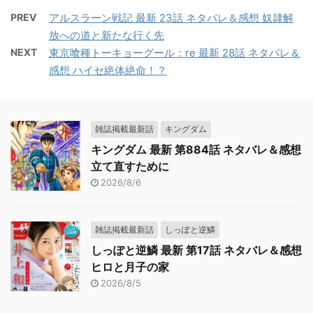
PREV
アルスラーン戦記 最新 23話 ネタバレ＆感想 奴隷解
放への道と新たな行く先
NEXT
東京喰種トーキョーグール：re 最新 28話 ネタバレ＆
感想 ハイセ絶体絶命！？
雑誌掲載最新話
キングダム
キングダム 最新 第884話 ネタバレ＆感想
立て直すために
2026/8/6
雑誌掲載最新話
しっぽと逆鱗
しっぽと逆鱗 最新 第17話 ネタバレ＆感想
ヒロと月子の家
2026/8/5