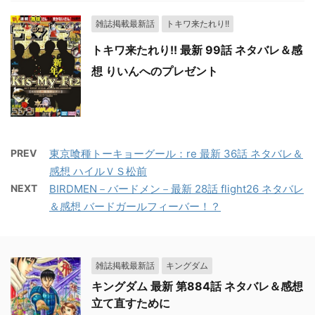
雑誌掲載最新話
トキワ来たれり!!
トキワ来たれり!! 最新 99話 ネタバレ＆感
想 りいんへのプレゼント
PREV
東京喰種トーキョーグール：re 最新 36話 ネタバレ＆
感想 ハイルＶＳ松前
NEXT
BIRDMEN－バードメン－最新 28話 flight26 ネタバレ
＆感想 バードガールフィーバー！？
雑誌掲載最新話
キングダム
キングダム 最新 第884話 ネタバレ＆感想
立て直すために