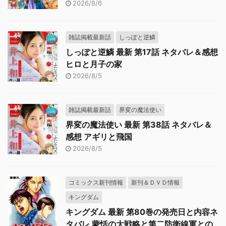
2026/8/6
雑誌掲載最新話
しっぽと逆鱗
しっぽと逆鱗 最新 第17話 ネタバレ＆感想
ヒロと月子の家
2026/8/5
雑誌掲載最新話
界変の魔法使い
界変の魔法使い 最新 第38話 ネタバレ＆
感想 アギリと飛国
2026/8/5
コミックス新刊情報
新刊＆ＤＶＤ情報
キングダム
キングダム 最新 第80巻の発売日と内容ネ
タバレ 蒙恬の大戦略と第二防衛線軍との