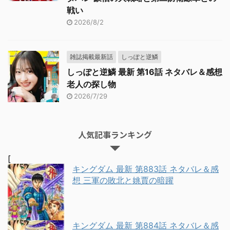
戦い
2026/8/2
雑誌掲載最新話
しっぽと逆鱗
しっぽと逆鱗 最新 第16話 ネタバレ＆感想
老人の探し物
2026/7/29
人気記事ランキング
[
キングダム 最新 第883話 ネタバレ＆感
想 三軍の敗北と姚賈の暗躍
キングダム 最新 第884話 ネタバレ＆感