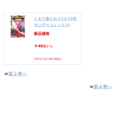
トキワ来たれり!! 3 (少年
サンデーコミックス)
新品価格
￥463
から
(2015/7/22 08:03時点)
⇒
第２巻へ
⇒
第４巻へ