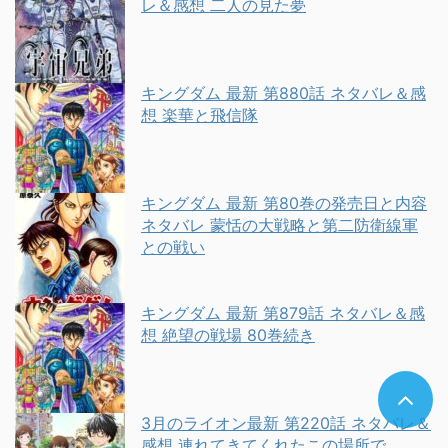
レ＆感想 二人の見た夢
キングダム 最新 第880話 ネタバレ＆感
想 楽華と飛信隊
キングダム 最新 第80巻の発売日と内容
ネタバレ 蒙恬の大戦略と第二防衛線軍
との戦い
キングダム 最新 第879話 ネタバレ＆感
想 絶望の戦場 80巻続き
3月のライオン最新 第220話 ネタバレ＆
感想 連れてきてくれたこの場所で