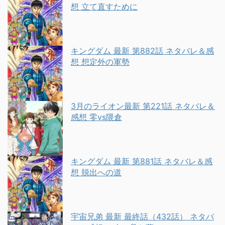
想 立て直すために
キングダム 最新 第882話 ネタバレ＆感
想 想定外の軍勢
3月のライオン最新 第221話 ネタバレ＆
感想 零vs隈倉
キングダム 最新 第881話 ネタバレ＆感
想 脱出への道
宇宙兄弟 最新 最終話（432話） ネタバ