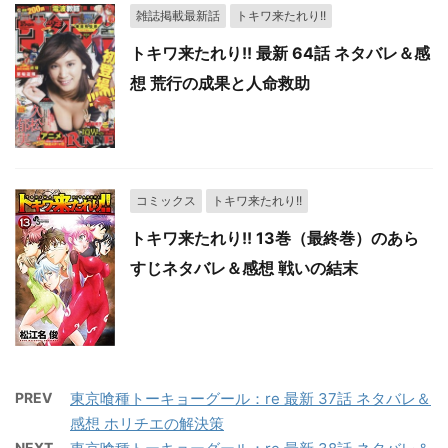
雑誌掲載最新話
トキワ来たれり!!
トキワ来たれり!! 最新 64話 ネタバレ＆感
想 荒行の成果と人命救助
コミックス
トキワ来たれり!!
トキワ来たれり!! 13巻（最終巻）のあら
すじネタバレ＆感想 戦いの結末
PREV
東京喰種トーキョーグール：re 最新 37話 ネタバレ＆
感想 ホリチエの解決策
NEXT