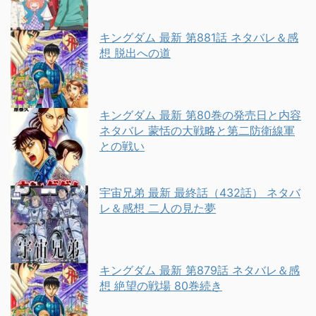
キングダム 最新 第881話 ネタバレ＆感
想 脱出への道
キングダム 最新 第80巻の発売日と内容
ネタバレ 蒙恬の大戦略と第二防衛線軍
との戦い
宇宙兄弟 最新 最終話（432話） ネタバ
レ＆感想 二人の見た夢
キングダム 最新 第879話 ネタバレ＆感
想 絶望の戦場 80巻続き