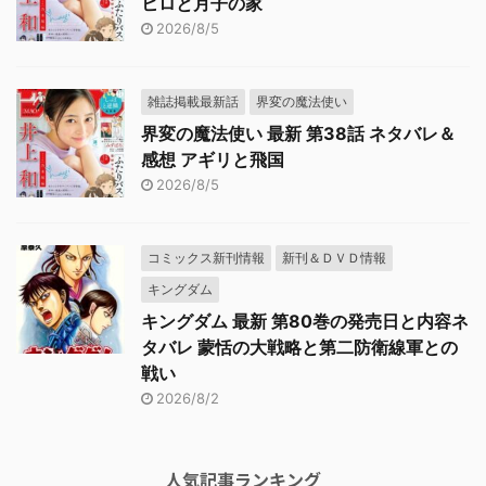
ヒロと月子の家
2026/8/5
雑誌掲載最新話
界変の魔法使い
界変の魔法使い 最新 第38話 ネタバレ＆
感想 アギリと飛国
2026/8/5
コミックス新刊情報
新刊＆ＤＶＤ情報
キングダム
キングダム 最新 第80巻の発売日と内容ネ
タバレ 蒙恬の大戦略と第二防衛線軍との
戦い
2026/8/2
人気記事ランキング