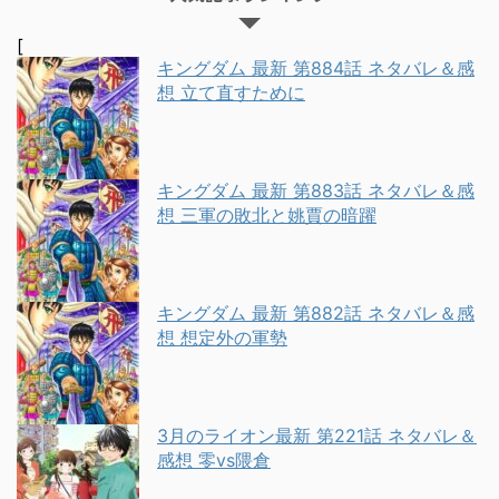
[
キングダム 最新 第884話 ネタバレ＆感
想 立て直すために
キングダム 最新 第883話 ネタバレ＆感
想 三軍の敗北と姚賈の暗躍
キングダム 最新 第882話 ネタバレ＆感
想 想定外の軍勢
3月のライオン最新 第221話 ネタバレ＆
感想 零vs隈倉