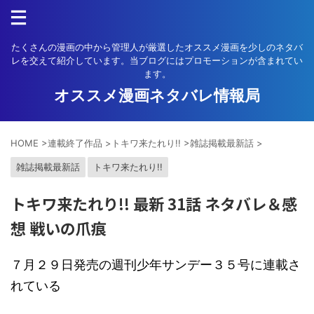
たくさんの漫画の中から管理人が厳選したオススメ漫画を少しのネタバ
レを交えて紹介しています。当ブログにはプロモーションが含まれてい
ます。
オススメ漫画ネタバレ情報局
HOME
>
連載終了作品
>
トキワ来たれり!!
>
雑誌掲載最新話
>
雑誌掲載最新話
トキワ来たれり!!
トキワ来たれり!! 最新 31話 ネタバレ＆感
想 戦いの爪痕
７月２９日発売の週刊少年サンデー３５号に連載さ
れている