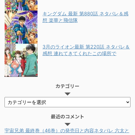
キングダム 最新 第880話 ネタバレ＆感
想 楽華と飛信隊
3月のライオン最新 第220話 ネタバレ＆
感想 連れてきてくれたこの場所で
カテゴリー
最近のコメント
宇宙兄弟 最終巻（46巻）の発売日と内容ネタバレ 六太と