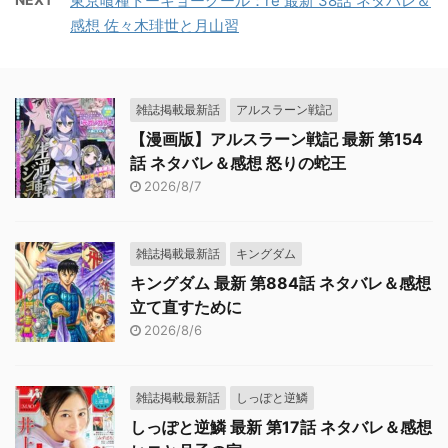
東京喰種トーキョーグール：re 最新 38話 ネタバレ＆
感想 佐々木琲世と月山習
雑誌掲載最新話
アルスラーン戦記
【漫画版】アルスラーン戦記 最新 第154
話 ネタバレ＆感想 怒りの蛇王
2026/8/7
雑誌掲載最新話
キングダム
キングダム 最新 第884話 ネタバレ＆感想
立て直すために
2026/8/6
雑誌掲載最新話
しっぽと逆鱗
しっぽと逆鱗 最新 第17話 ネタバレ＆感想