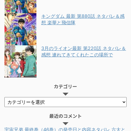
キングダム 最新 第880話 ネタバレ＆感
想 楽華と飛信隊
3月のライオン最新 第220話 ネタバレ＆
感想 連れてきてくれたこの場所で
カテゴリー
最近のコメント
宇宙兄弟 最終巻（46巻）の発売日と内容ネタバレ 六太と