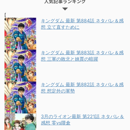
人気記事ランキング
[
キングダム 最新 第884話 ネタバレ＆感
想 立て直すために
キングダム 最新 第883話 ネタバレ＆感
想 三軍の敗北と姚賈の暗躍
キングダム 最新 第882話 ネタバレ＆感
想 想定外の軍勢
3月のライオン最新 第221話 ネタバレ＆
感想 零vs隈倉