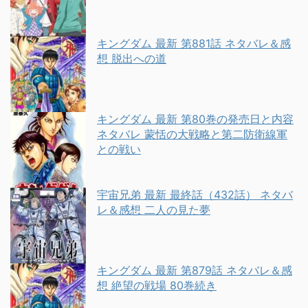
キングダム 最新 第881話 ネタバレ＆感
想 脱出への道
キングダム 最新 第80巻の発売日と内容
ネタバレ 蒙恬の大戦略と第二防衛線軍
との戦い
宇宙兄弟 最新 最終話（432話） ネタバ
レ＆感想 二人の見た夢
キングダム 最新 第879話 ネタバレ＆感
想 絶望の戦場 80巻続き