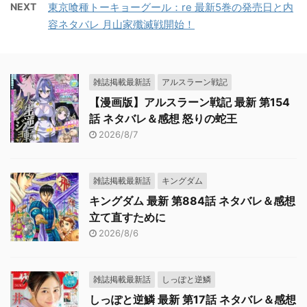
NEXT
東京喰種トーキョーグール：re 最新5巻の発売日と内
容ネタバレ 月山家殲滅戦開始！
雑誌掲載最新話
アルスラーン戦記
【漫画版】アルスラーン戦記 最新 第154
話 ネタバレ＆感想 怒りの蛇王
2026/8/7
雑誌掲載最新話
キングダム
キングダム 最新 第884話 ネタバレ＆感想
立て直すために
2026/8/6
雑誌掲載最新話
しっぽと逆鱗
しっぽと逆鱗 最新 第17話 ネタバレ＆感想