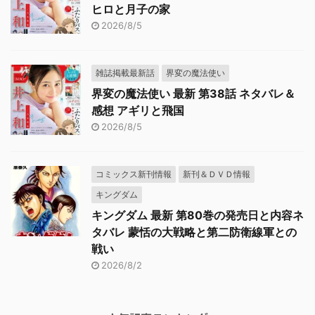
ヒロと月子の家
2026/8/5
雑誌掲載最新話
界変の魔法使い
界変の魔法使い 最新 第38話 ネタバレ＆
感想 アギリと飛国
2026/8/5
コミックス新刊情報
新刊＆ＤＶＤ情報
キングダム
キングダム 最新 第80巻の発売日と内容ネ
タバレ 蒙恬の大戦略と第二防衛線軍との
戦い
2026/8/2