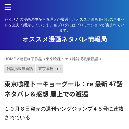
たくさんの漫画の中から管理人が厳選したオススメ漫画を少しのネタバ
レを交えて紹介しています。当ブログにはプロモーションが含まれてい
ます。
オススメ漫画ネタバレ情報局
HOME
>
連載終了作品
>
東京喰種：re
>
雑誌掲載最新話
>
雑誌掲載最新話
東京喰種：re
東京喰種トーキョーグール：re 最新 47話
ネタバレ＆感想 屋上での邂逅
１０月８日発売の週刊ヤングジャンプ４５号に連載
されている