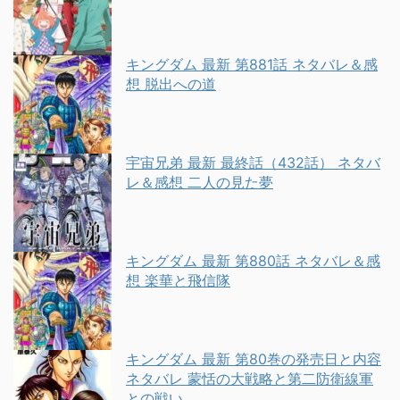
キングダム 最新 第881話 ネタバレ＆感
想 脱出への道
宇宙兄弟 最新 最終話（432話） ネタバ
レ＆感想 二人の見た夢
キングダム 最新 第880話 ネタバレ＆感
想 楽華と飛信隊
キングダム 最新 第80巻の発売日と内容
ネタバレ 蒙恬の大戦略と第二防衛線軍
との戦い