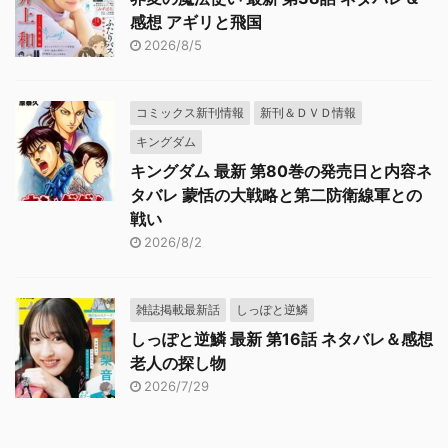
感想 アギリと飛国
2026/8/5
コミックス新刊情報
新刊＆ＤＶＤ情報
キングダム
キングダム 最新 第80巻の発売日と内容ネ
タバレ 蒙恬の大戦略と第二防衛線軍との
戦い
2026/8/2
雑誌掲載最新話
しっぽと逆鱗
しっぽと逆鱗 最新 第16話 ネタバレ＆感想
老人の探し物
2026/7/29