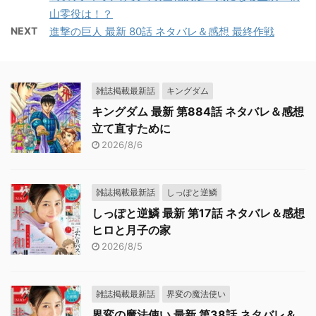
山零役は！？
NEXT
進撃の巨人 最新 80話 ネタバレ＆感想 最終作戦
雑誌掲載最新話
キングダム
キングダム 最新 第884話 ネタバレ＆感想
立て直すために
2026/8/6
雑誌掲載最新話
しっぽと逆鱗
しっぽと逆鱗 最新 第17話 ネタバレ＆感想
ヒロと月子の家
2026/8/5
雑誌掲載最新話
界変の魔法使い
界変の魔法使い 最新 第38話 ネタバレ＆