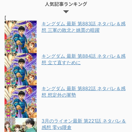
人気記事ランキング
[
キングダム 最新 第883話 ネタバレ＆感
想 三軍の敗北と姚賈の暗躍
キングダム 最新 第884話 ネタバレ＆感
想 立て直すために
キングダム 最新 第882話 ネタバレ＆感
想 想定外の軍勢
3月のライオン最新 第221話 ネタバレ＆
感想 零vs隈倉