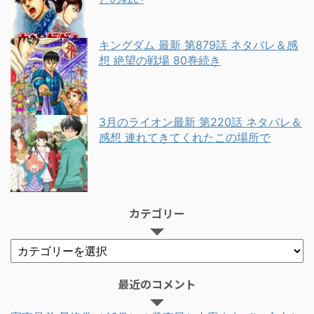
キングダム 最新 第879話 ネタバレ＆感
想 絶望の戦場 80巻続き
3月のライオン最新 第220話 ネタバレ＆
感想 連れてきてくれたこの場所で
カテゴリー
最近のコメント