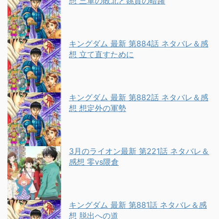
想 三軍の敗北と姚賈の暗躍
キングダム 最新 第884話 ネタバレ＆感
想 立て直すために
キングダム 最新 第882話 ネタバレ＆感
想 想定外の軍勢
3月のライオン最新 第221話 ネタバレ＆
感想 零vs隈倉
キングダム 最新 第881話 ネタバレ＆感
想 脱出への道