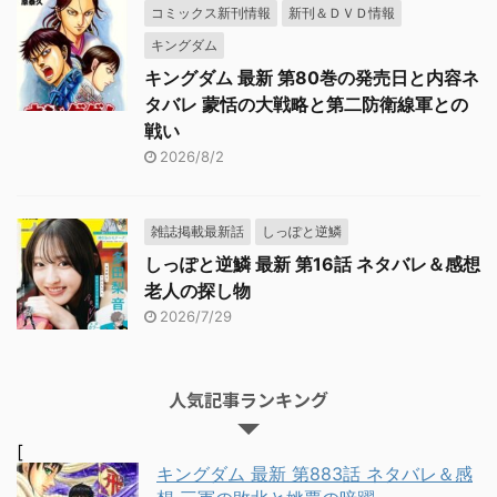
コミックス新刊情報
新刊＆ＤＶＤ情報
キングダム
キングダム 最新 第80巻の発売日と内容ネ
タバレ 蒙恬の大戦略と第二防衛線軍との
戦い
2026/8/2
雑誌掲載最新話
しっぽと逆鱗
しっぽと逆鱗 最新 第16話 ネタバレ＆感想
老人の探し物
2026/7/29
人気記事ランキング
[
キングダム 最新 第883話 ネタバレ＆感