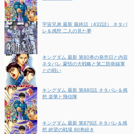
宇宙兄弟 最新 最終話（432話） ネタバ
レ＆感想 二人の見た夢
キングダム 最新 第80巻の発売日と内容
ネタバレ 蒙恬の大戦略と第二防衛線軍
との戦い
キングダム 最新 第880話 ネタバレ＆感
想 楽華と飛信隊
キングダム 最新 第879話 ネタバレ＆感
想 絶望の戦場 80巻続き