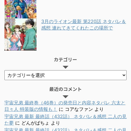
3月のライオン最新 第220話 ネタバレ＆
感想 連れてきてくれたこの場所で
カテゴリー
最近のコメント
宇宙兄弟 最終巻（46巻）の発売日と内容ネタバレ 六太と
日々人 特装版の情報も！
に
コアなファン
より
宇宙兄弟 最新 最終話（432話） ネタバレ＆感想 二人の見
た夢
に
どんがばちょ
より
宇宙兄弟 最新 最終話（432話） ネタバレ＆感想 二人の見