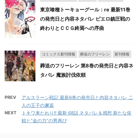
東京喰種トーキョーグール：re 最新11巻
の発売日と内容ネタバレ ピエロ鎮圧戦の
終わりとＣＣＧ終焉への序曲
コミックス新刊情報
葬送のフリーレン
新刊情報
葬送のフリーレン 第8巻の発売日と内容ネ
タバレ 魔族討伐依頼
PREV
アルスラーン戦記 最新6巻の発売日と内容ネタバレ 二
人の王子の邂逅
NEXT
トキワ来たれり!! 最新 68話 ネタバレ＆感想 新たな依
頼と”金の力”の男再び