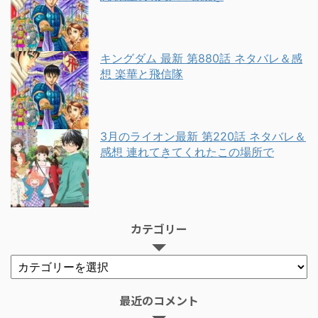
キングダム 最新 第880話 ネタバレ＆感
想 楽華と飛信隊
3月のライオン最新 第220話 ネタバレ＆
感想 連れてきてくれたこの場所で
カテゴリー
最近のコメント