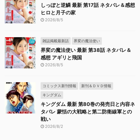
しっぽと逆鱗 最新 第17話 ネタバレ＆感想
ヒロと月子の家
2026/8/5
雑誌掲載最新話
界変の魔法使い
界変の魔法使い 最新 第38話 ネタバレ＆
感想 アギリと飛国
2026/8/5
コミックス新刊情報
新刊＆ＤＶＤ情報
キングダム
キングダム 最新 第80巻の発売日と内容ネ
タバレ 蒙恬の大戦略と第二防衛線軍との
戦い
2026/8/2