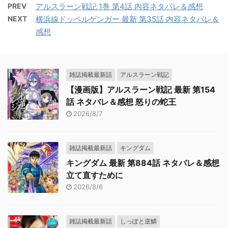
PREV
アルスラーン戦記 1巻 第4話 内容ネタバレ＆感想
NEXT
横浜線ドッペルゲンガー 最新 第35話 内容ネタバレ＆
感想
雑誌掲載最新話
アルスラーン戦記
【漫画版】アルスラーン戦記 最新 第154
話 ネタバレ＆感想 怒りの蛇王
2026/8/7
雑誌掲載最新話
キングダム
キングダム 最新 第884話 ネタバレ＆感想
立て直すために
2026/8/6
雑誌掲載最新話
しっぽと逆鱗