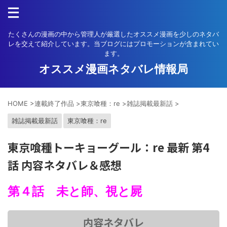
たくさんの漫画の中から管理人が厳選したオススメ漫画を少しのネタバ
レを交えて紹介しています。当ブログにはプロモーションが含まれてい
ます。
オススメ漫画ネタバレ情報局
HOME
>
連載終了作品
>
東京喰種：re
>
雑誌掲載最新話
>
雑誌掲載最新話
東京喰種：re
東京喰種トーキョーグール：re 最新 第4
話 内容ネタバレ＆感想
第４話 未と師、視と屍
内容ネタバレ