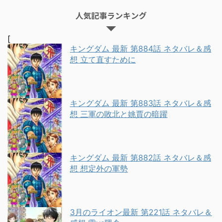
人気記事ランキング
[
キングダム 最新 第884話 ネタバレ＆感
想 立て直すために
キングダム 最新 第883話 ネタバレ＆感
想 三軍の敗北と姚賈の暗躍
キングダム 最新 第882話 ネタバレ＆感
想 想定外の軍勢
3月のライオン最新 第221話 ネタバレ＆