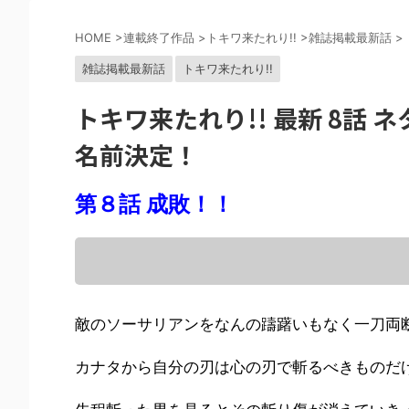
HOME
>
連載終了作品
>
トキワ来たれり!!
>
雑誌掲載最新話
>
雑誌掲載最新話
トキワ来たれり!!
トキワ来たれり!! 最新 8話
名前決定！
第８話 成敗！！
敵のソーサリアンをなんの躊躇いもなく一刀両
カナタから自分の刃は心の刃で斬るべきものだ