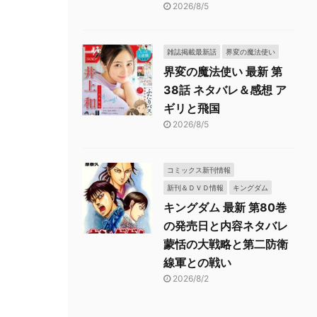
2026/8/5
雑誌掲載最新話
界変の魔法使い
界変の魔法使い 最新 第
38話 ネタバレ＆感想 ア
ギリと飛国
2026/8/5
コミックス新刊情報
新刊＆ＤＶＤ情報
キングダム
キングダム 最新 第80巻
の発売日と内容ネタバレ
蒙恬の大戦略と第二防衛
線軍との戦い
2026/8/2