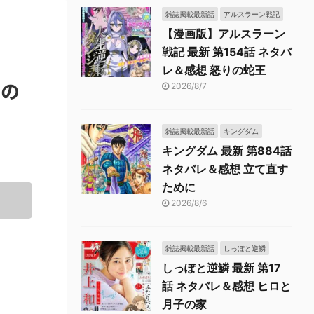
雑誌掲載最新話
アルスラーン戦記
【漫画版】アルスラーン
戦記 最新 第154話 ネタバ
レ＆感想 怒りの蛇王
女の
2026/8/7
雑誌掲載最新話
キングダム
キングダム 最新 第884話
ネタバレ＆感想 立て直す
ために
2026/8/6
雑誌掲載最新話
しっぽと逆鱗
しっぽと逆鱗 最新 第17
話 ネタバレ＆感想 ヒロと
月子の家