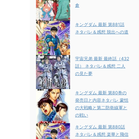
倉
キングダム 最新 第881話
ネタバレ＆感想 脱出への道
宇宙兄弟 最新 最終話（432
話） ネタバレ＆感想 二人
の見た夢
キングダム 最新 第80巻の
発売日と内容ネタバレ 蒙恬
の大戦略と第二防衛線軍と
の戦い
キングダム 最新 第880話
ネタバレ＆感想 楽華と飛信