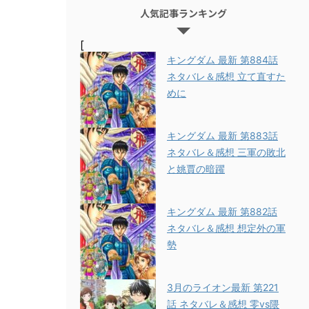
人気記事ランキング
[
キングダム 最新 第884話
ネタバレ＆感想 立て直すた
めに
キングダム 最新 第883話
ネタバレ＆感想 三軍の敗北
と姚賈の暗躍
キングダム 最新 第882話
ネタバレ＆感想 想定外の軍
勢
3月のライオン最新 第221
話 ネタバレ＆感想 零vs隈