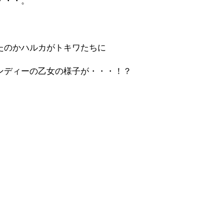
・・・。
たのかハルカがトキワたちに
ンディーの乙女の様子が・・・！？