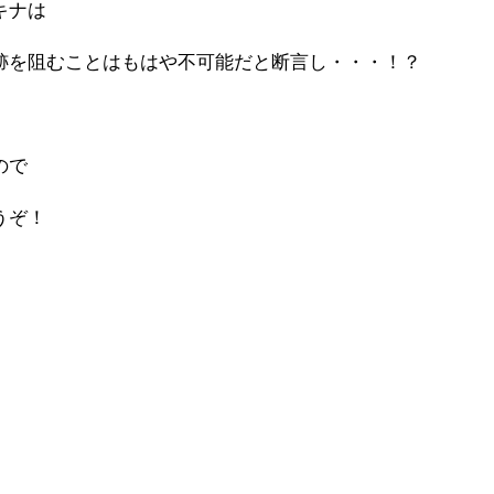
キナは
跡を阻むことはもはや不可能だと断言し・・・！？
ので
うぞ！