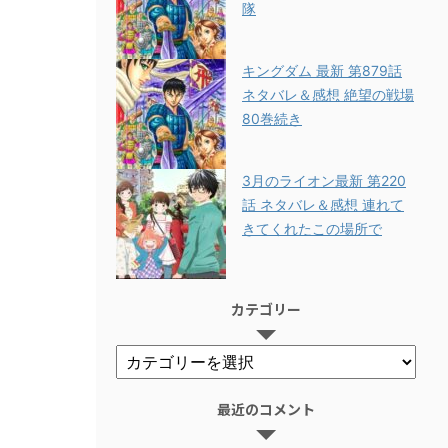
隊
キングダム 最新 第879話
ネタバレ＆感想 絶望の戦場
80巻続き
3月のライオン最新 第220
話 ネタバレ＆感想 連れて
きてくれたこの場所で
カテゴリー
最近のコメント