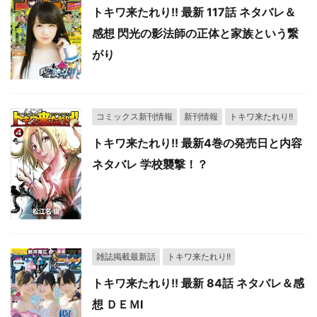
トキワ来たれり!! 最新 117話 ネタバレ＆
感想 閃光の影法師の正体と家族という繋
がり
コミックス新刊情報
新刊情報
トキワ来たれり!!
トキワ来たれり!! 最新4巻の発売日と内容
ネタバレ 学校襲撃！？
雑誌掲載最新話
トキワ来たれり!!
トキワ来たれり!! 最新 84話 ネタバレ＆感
想 ＤＥＭⅠ