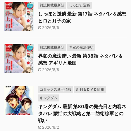
雑誌掲載最新話
しっぽと逆鱗
しっぽと逆鱗 最新 第17話 ネタバレ＆感想
ヒロと月子の家
2026/8/5
雑誌掲載最新話
界変の魔法使い
界変の魔法使い 最新 第38話 ネタバレ＆
感想 アギリと飛国
2026/8/5
コミックス新刊情報
新刊＆ＤＶＤ情報
キングダム
キングダム 最新 第80巻の発売日と内容ネ
タバレ 蒙恬の大戦略と第二防衛線軍との
戦い
2026/8/2