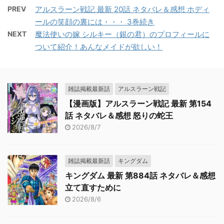
PREV
アルスラーン戦記 最新 20話 ネタバレ＆感想 ホディ
ールの笑顔の裏には・・・ 3巻続き
NEXT
魔法使いの嫁 シルキー（銀の君）のプロフィールに
ついて紹介！あんなメイドが欲しい！
雑誌掲載最新話
アルスラーン戦記
【漫画版】アルスラーン戦記 最新 第154
話 ネタバレ＆感想 怒りの蛇王
2026/8/7
雑誌掲載最新話
キングダム
キングダム 最新 第884話 ネタバレ＆感想
立て直すために
2026/8/6