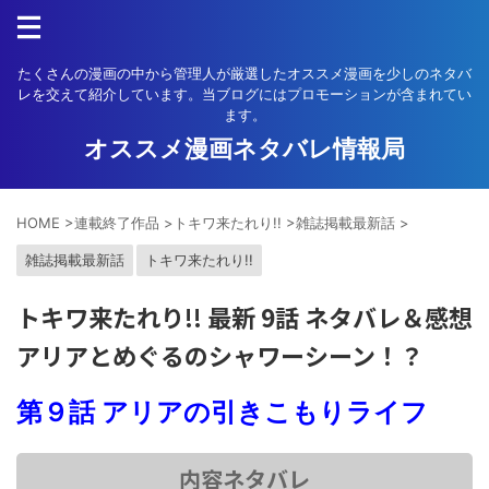
たくさんの漫画の中から管理人が厳選したオススメ漫画を少しのネタバ
レを交えて紹介しています。当ブログにはプロモーションが含まれてい
ます。
オススメ漫画ネタバレ情報局
HOME
>
連載終了作品
>
トキワ来たれり!!
>
雑誌掲載最新話
>
雑誌掲載最新話
トキワ来たれり!!
トキワ来たれり!! 最新 9話 ネタバレ＆感想
アリアとめぐるのシャワーシーン！？
第９話 アリアの引きこもりライフ
内容ネタバレ