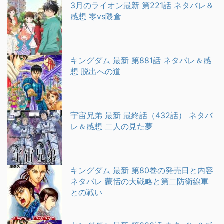
3月のライオン最新 第221話 ネタバレ＆
感想 零vs隈倉
キングダム 最新 第881話 ネタバレ＆感
想 脱出への道
宇宙兄弟 最新 最終話（432話） ネタバ
レ＆感想 二人の見た夢
キングダム 最新 第80巻の発売日と内容
ネタバレ 蒙恬の大戦略と第二防衛線軍
との戦い