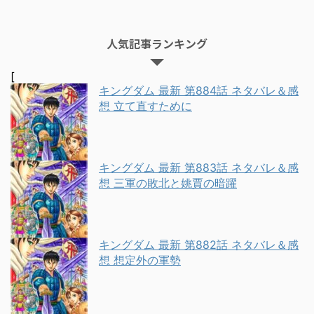
人気記事ランキング
[
キングダム 最新 第884話 ネタバレ＆感
想 立て直すために
キングダム 最新 第883話 ネタバレ＆感
想 三軍の敗北と姚賈の暗躍
キングダム 最新 第882話 ネタバレ＆感
想 想定外の軍勢