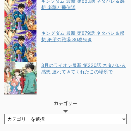
キングダム 最新 第880話 ネタバレ＆感
想 楽華と飛信隊
キングダム 最新 第879話 ネタバレ＆感
想 絶望の戦場 80巻続き
3月のライオン最新 第220話 ネタバレ＆
感想 連れてきてくれたこの場所で
カテゴリー