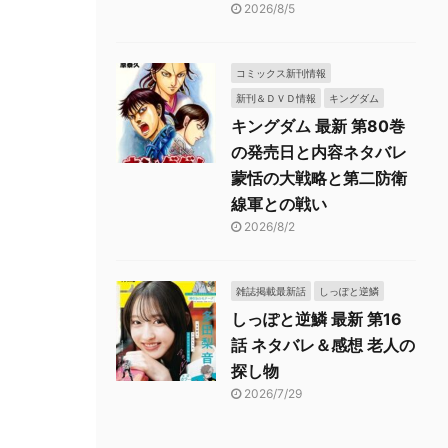
2026/8/5
コミックス新刊情報
新刊＆ＤＶＤ情報
キングダム
キングダム 最新 第80巻
の発売日と内容ネタバレ
蒙恬の大戦略と第二防衛
線軍との戦い
2026/8/2
雑誌掲載最新話
しっぽと逆鱗
しっぽと逆鱗 最新 第16
話 ネタバレ＆感想 老人の
探し物
2026/7/29