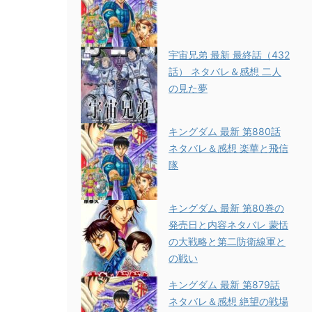
宇宙兄弟 最新 最終話（432
話） ネタバレ＆感想 二人
の見た夢
キングダム 最新 第880話
ネタバレ＆感想 楽華と飛信
隊
キングダム 最新 第80巻の
発売日と内容ネタバレ 蒙恬
の大戦略と第二防衛線軍と
の戦い
キングダム 最新 第879話
ネタバレ＆感想 絶望の戦場