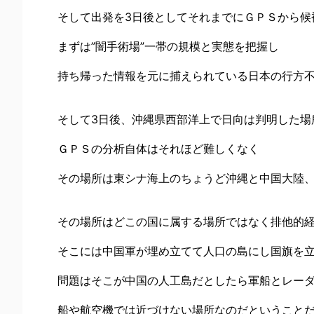
そして出発を3日後としてそれまでにＧＰＳから候
まずは”闇手術場”一帯の規模と実態を把握し
持ち帰った情報を元に捕えられている日本の行方
そして3日後、沖縄県西部洋上で日向は判明した場
ＧＰＳの分析自体はそれほど難しくなく
その場所は東シナ海上のちょうど沖縄と中国大陸
その場所はどこの国に属する場所ではなく排他的
そこには中国軍が埋め立てて人口の島にし国旗を
問題はそこが中国の人工島だとしたら軍船とレー
船や航空機では近づけない場所なのだということ