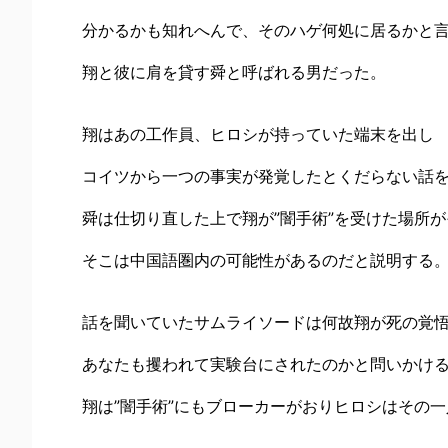
分かるかも知れへんで、そのハゲ何処に居るかと
翔と彼に肩を貸す舜と呼ばれる男だった。
翔はあの工作員、ヒロシが持っていた端末を出し
コイツから一つの事実が発覚したとくだらない話
舜は仕切り直した上で翔が”闇手術”を受けた場所
そこは中国語圏内の可能性があるのだと説明する
話を聞いていたサムライソードは何故翔が死の覚
あなたも攫われて実験台にされたのかと問いかけ
翔は”闇手術”にもブローカーがおりヒロシはその