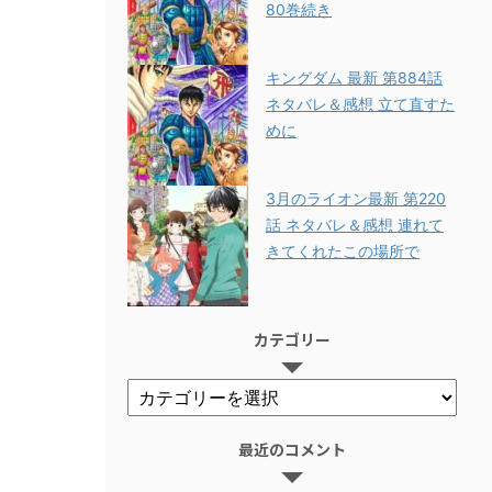
80巻続き
キングダム 最新 第884話
ネタバレ＆感想 立て直すた
めに
3月のライオン最新 第220
話 ネタバレ＆感想 連れて
きてくれたこの場所で
カテゴリー
最近のコメント