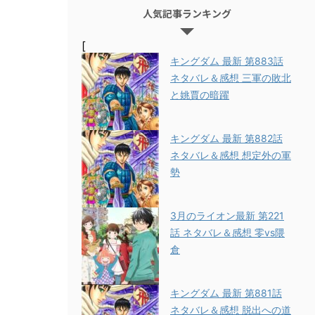
人気記事ランキング
[
キングダム 最新 第883話
ネタバレ＆感想 三軍の敗北
と姚賈の暗躍
キングダム 最新 第882話
ネタバレ＆感想 想定外の軍
勢
3月のライオン最新 第221
話 ネタバレ＆感想 零vs隈
倉
キングダム 最新 第881話
ネタバレ＆感想 脱出への道