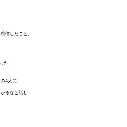
今確信したこと。
だった。
の4人に
分かるなと話し