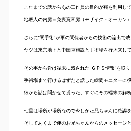
これまでの話からあの工作員の目的が翔を利用し
地底人の内臓＝免疫寛容臓（モザイク・オーガン
さらに”闇手術”が軍の関係者からの技術の流出で
ヤツは東京地下と中国軍施設と手術場を行き来し
その事から舜は端末に残された”ＧＰＳ情報”を取
手術場まで行けるはずだと話した瞬間モニターに
彼から話は聞かせて貰った、すぐにその端末の解
七星は場所が場所なので今しがた兄ちゃんに確認
そしてあくまで俺のお兄ちゃんからのメッセージ