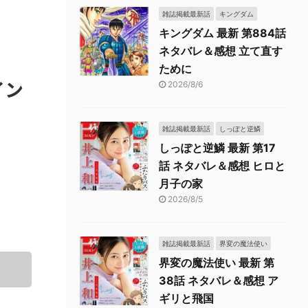
雑誌掲載最新話
キングダム
キングダム 最新 第884話
ネタバレ＆感想 立て直す
ために
イン
2026/8/6
雑誌掲載最新話
しっぽと逆鱗
しっぽと逆鱗 最新 第17
話 ネタバレ＆感想 ヒロと
月子の家
2026/8/5
雑誌掲載最新話
界変の魔法使い
界変の魔法使い 最新 第
38話 ネタバレ＆感想 ア
ギリと飛国