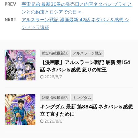
PREV
宇宙兄弟 最新30巻の発売日と内容ネタバレ ブライア
ンとの約束とロシアでの日々
NEXT
アルスラーン戦記 漫画最新 42話 ネタバレ＆感想 シ
ンドゥラ遠征
雑誌掲載最新話
アルスラーン戦記
【漫画版】アルスラーン戦記 最新 第154
話 ネタバレ＆感想 怒りの蛇王
2026/8/7
雑誌掲載最新話
キングダム
キングダム 最新 第884話 ネタバレ＆感想
立て直すために
2026/8/6