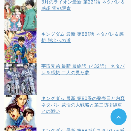
3月のライオン最新 第221話 ネタバレ＆
感想 零vs隈倉
キングダム 最新 第881話 ネタバレ＆感
想 脱出への道
宇宙兄弟 最新 最終話（432話） ネタバ
レ＆感想 二人の見た夢
キングダム 最新 第80巻の発売日と内容
ネタバレ 蒙恬の大戦略と第二防衛線軍
との戦い
キングダム 最新 第880話 ネタバレ＆感