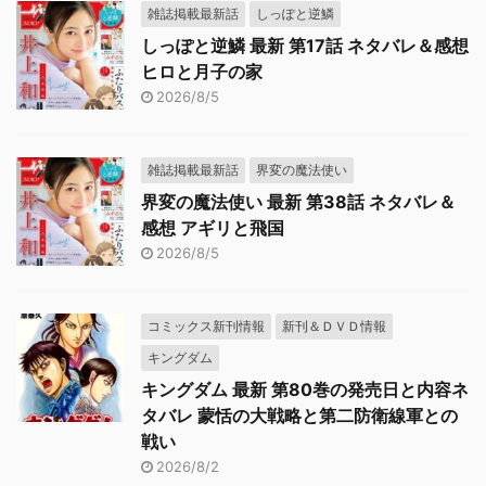
雑誌掲載最新話
しっぽと逆鱗
しっぽと逆鱗 最新 第17話 ネタバレ＆感想
ヒロと月子の家
2026/8/5
雑誌掲載最新話
界変の魔法使い
界変の魔法使い 最新 第38話 ネタバレ＆
感想 アギリと飛国
2026/8/5
コミックス新刊情報
新刊＆ＤＶＤ情報
キングダム
キングダム 最新 第80巻の発売日と内容ネ
タバレ 蒙恬の大戦略と第二防衛線軍との
戦い
2026/8/2