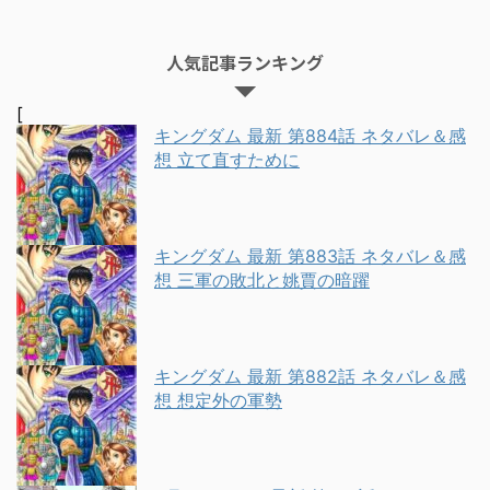
人気記事ランキング
[
キングダム 最新 第884話 ネタバレ＆感
想 立て直すために
キングダム 最新 第883話 ネタバレ＆感
想 三軍の敗北と姚賈の暗躍
キングダム 最新 第882話 ネタバレ＆感
想 想定外の軍勢