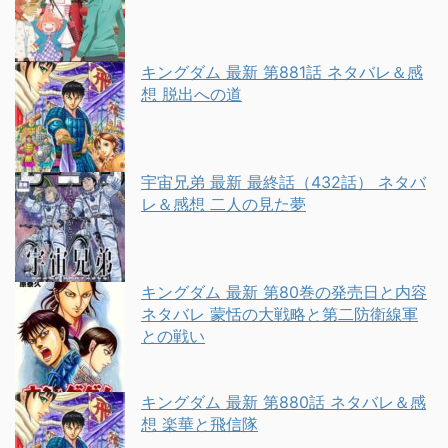
キングダム 最新 第881話 ネタバレ＆感
想 脱出への道
宇宙兄弟 最新 最終話（432話） ネタバ
レ＆感想 二人の見た夢
キングダム 最新 第80巻の発売日と内容
ネタバレ 蒙恬の大戦略と第二防衛線軍
との戦い
キングダム 最新 第880話 ネタバレ＆感
想 楽華と飛信隊