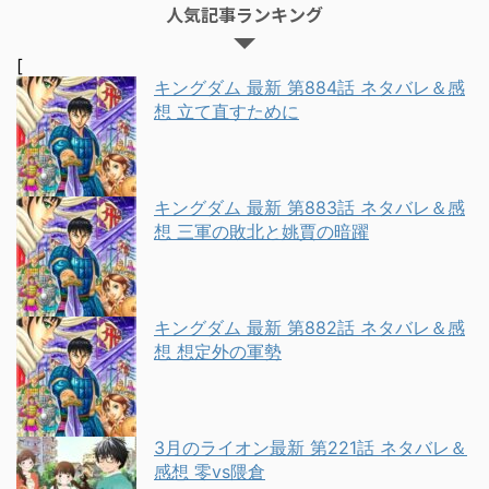
人気記事ランキング
[
キングダム 最新 第884話 ネタバレ＆感
想 立て直すために
キングダム 最新 第883話 ネタバレ＆感
想 三軍の敗北と姚賈の暗躍
キングダム 最新 第882話 ネタバレ＆感
想 想定外の軍勢
3月のライオン最新 第221話 ネタバレ＆
感想 零vs隈倉