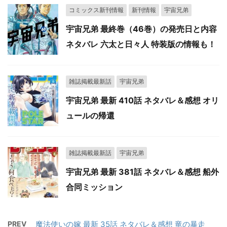
コミックス新刊情報
新刊情報
宇宙兄弟
宇宙兄弟 最終巻（46巻）の発売日と内容
ネタバレ 六太と日々人 特装版の情報も！
雑誌掲載最新話
宇宙兄弟
宇宙兄弟 最新 410話 ネタバレ＆感想 オリ
ュールの帰還
雑誌掲載最新話
宇宙兄弟
宇宙兄弟 最新 381話 ネタバレ＆感想 船外
合同ミッション
PREV
魔法使いの嫁 最新 35話 ネタバレ＆感想 竜の暴走