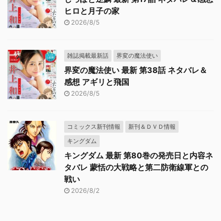
ヒロと月子の家
2026/8/5
雑誌掲載最新話
界変の魔法使い
界変の魔法使い 最新 第38話 ネタバレ＆
感想 アギリと飛国
2026/8/5
コミックス新刊情報
新刊＆ＤＶＤ情報
キングダム
キングダム 最新 第80巻の発売日と内容ネ
タバレ 蒙恬の大戦略と第二防衛線軍との
戦い
2026/8/2