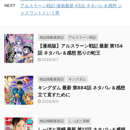
NEXT
アルスラーン戦記 漫画最新 43話 ネタバレ＆感想 ジ
ャスワントという男
雑誌掲載最新話
アルスラーン戦記
【漫画版】アルスラーン戦記 最新 第154
話 ネタバレ＆感想 怒りの蛇王
2026/8/7
雑誌掲載最新話
キングダム
キングダム 最新 第884話 ネタバレ＆感想
立て直すために
2026/8/6
雑誌掲載最新話
しっぽと逆鱗
しっぽと逆鱗 最新 第17話 ネタバレ＆感想