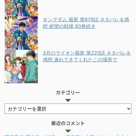
キングダム 最新 第879話 ネタバレ＆感
想 絶望の戦場 80巻続き
3月のライオン最新 第220話 ネタバレ＆
感想 連れてきてくれたこの場所で
カテゴリー
最近のコメント