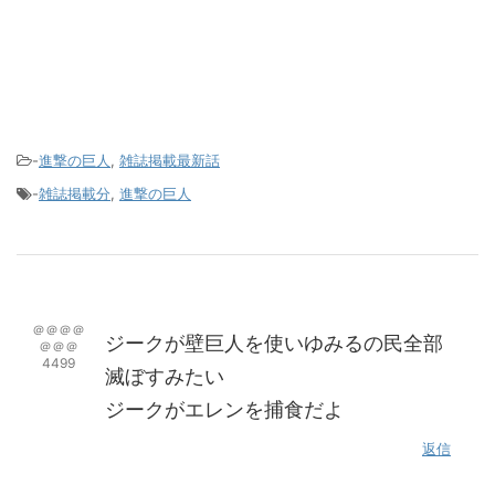
-
進撃の巨人
,
雑誌掲載最新話
-
雑誌掲載分
,
進撃の巨人
＠＠＠＠
ジークが壁巨人を使いゆみるの民全部
＠＠＠
4499
滅ぼすみたい
ジークがエレンを捕食だよ
返信