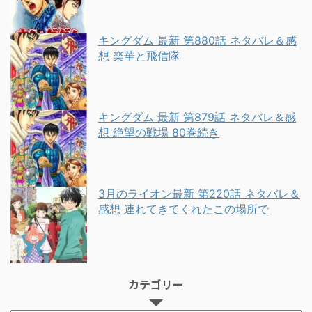
キングダム 最新 第880話 ネタバレ＆感
想 楽華と飛信隊
キングダム 最新 第879話 ネタバレ＆感
想 絶望の戦場 80巻続き
3月のライオン最新 第220話 ネタバレ＆
感想 連れてきてくれたこの場所で
カテゴリー