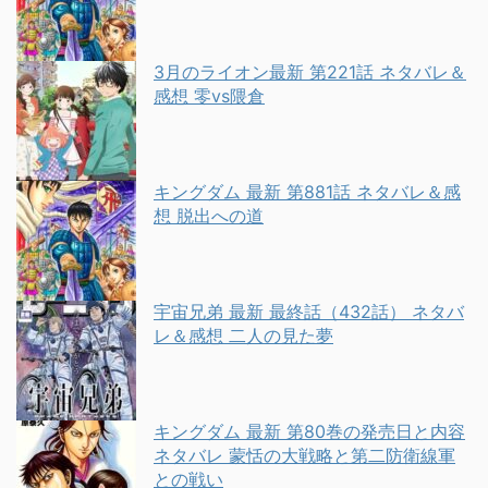
3月のライオン最新 第221話 ネタバレ＆
感想 零vs隈倉
キングダム 最新 第881話 ネタバレ＆感
想 脱出への道
宇宙兄弟 最新 最終話（432話） ネタバ
レ＆感想 二人の見た夢
キングダム 最新 第80巻の発売日と内容
ネタバレ 蒙恬の大戦略と第二防衛線軍
との戦い