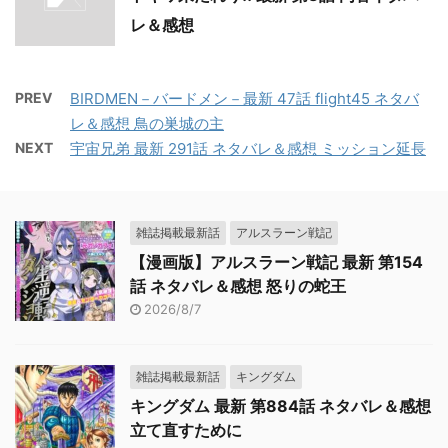
レ＆感想
PREV
BIRDMEN－バードメン－最新 47話 flight45 ネタバ
レ＆感想 鳥の巣城の主
NEXT
宇宙兄弟 最新 291話 ネタバレ＆感想 ミッション延長
雑誌掲載最新話
アルスラーン戦記
【漫画版】アルスラーン戦記 最新 第154
話 ネタバレ＆感想 怒りの蛇王
2026/8/7
雑誌掲載最新話
キングダム
キングダム 最新 第884話 ネタバレ＆感想
立て直すために