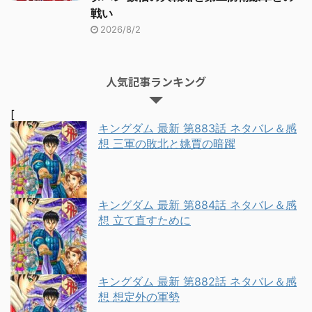
戦い
2026/8/2
人気記事ランキング
[
キングダム 最新 第883話 ネタバレ＆感
想 三軍の敗北と姚賈の暗躍
キングダム 最新 第884話 ネタバレ＆感
想 立て直すために
キングダム 最新 第882話 ネタバレ＆感
想 想定外の軍勢