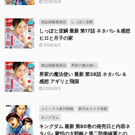
2026/8/6
雑誌掲載最新話
しっぽと逆鱗
しっぽと逆鱗 最新 第17話 ネタバレ＆感想
ヒロと月子の家
2026/8/5
雑誌掲載最新話
界変の魔法使い
界変の魔法使い 最新 第38話 ネタバレ＆
感想 アギリと飛国
2026/8/5
コミックス新刊情報
新刊＆ＤＶＤ情報
キングダム
キングダム 最新 第80巻の発売日と内容ネ
タバレ 蒙恬の大戦略と第二防衛線軍との