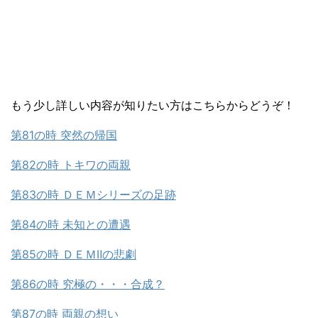
もう少し詳しい内容が知りたい方はこちらからどうぞ！
第81の時 突然の帰国
第82の時 トキワの両親
第83の時 ＤＥＭシリーズの足跡
第84の時 未知との遭遇
第85の時 ＤＥＭⅡの悲劇
第86の時 究極の・・・合成？
第87の時 両親の想い