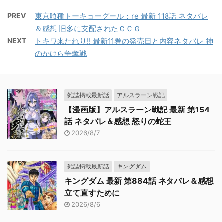
PREV
東京喰種トーキョーグール：re 最新 118話 ネタバレ
＆感想 旧多に支配されたＣＣＧ
NEXT
トキワ来たれり!! 最新11巻の発売日と内容ネタバレ 神
のかけら争奪戦
雑誌掲載最新話
アルスラーン戦記
【漫画版】アルスラーン戦記 最新 第154
話 ネタバレ＆感想 怒りの蛇王
2026/8/7
雑誌掲載最新話
キングダム
キングダム 最新 第884話 ネタバレ＆感想
立て直すために
2026/8/6