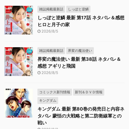
雑誌掲載最新話
しっぽと逆鱗
しっぽと逆鱗 最新 第17話 ネタバレ＆感想
ヒロと月子の家
2026/8/5
雑誌掲載最新話
界変の魔法使い
界変の魔法使い 最新 第38話 ネタバレ＆
感想 アギリと飛国
2026/8/5
コミックス新刊情報
新刊＆ＤＶＤ情報
キングダム
キングダム 最新 第80巻の発売日と内容ネ
タバレ 蒙恬の大戦略と第二防衛線軍との
戦い