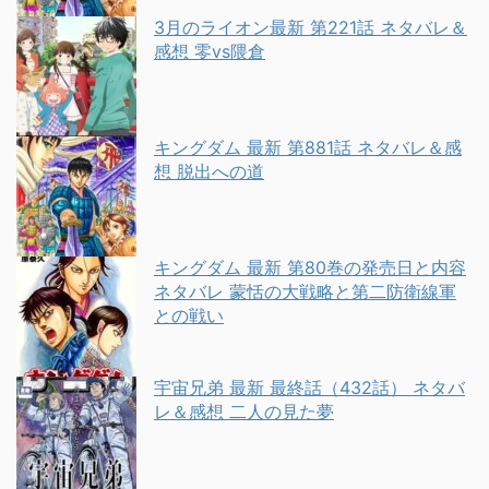
3月のライオン最新 第221話 ネタバレ＆
感想 零vs隈倉
キングダム 最新 第881話 ネタバレ＆感
想 脱出への道
キングダム 最新 第80巻の発売日と内容
ネタバレ 蒙恬の大戦略と第二防衛線軍
との戦い
宇宙兄弟 最新 最終話（432話） ネタバ
レ＆感想 二人の見た夢