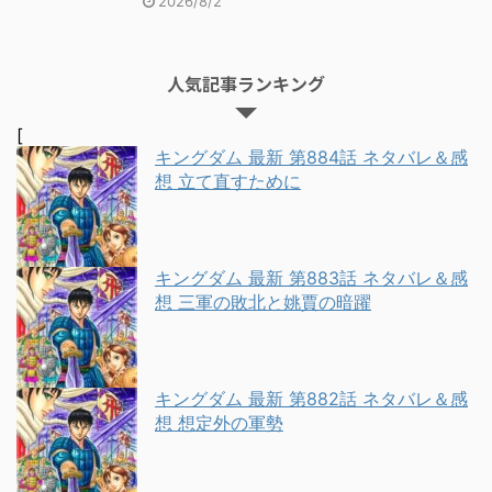
2026/8/2
人気記事ランキング
[
キングダム 最新 第884話 ネタバレ＆感
想 立て直すために
キングダム 最新 第883話 ネタバレ＆感
想 三軍の敗北と姚賈の暗躍
キングダム 最新 第882話 ネタバレ＆感
想 想定外の軍勢