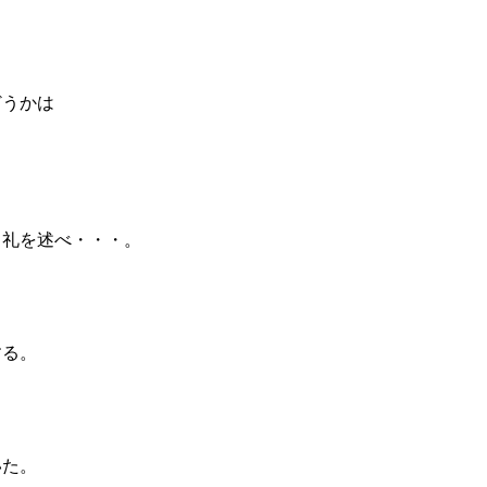
どうかは
と礼を述べ・・・。
する。
いた。