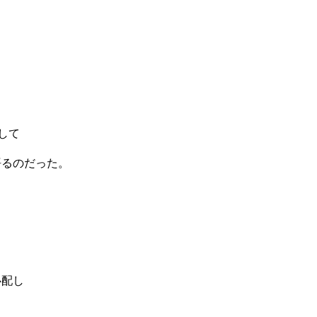
して
語るのだった。
。
心配し