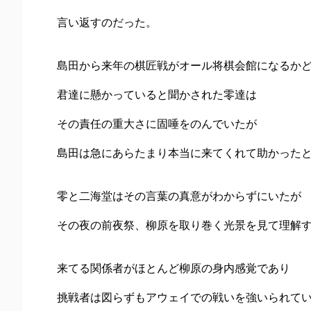
言い返すのだった。
島田から来年の棋匠戦がオール将棋会館になるか
君達に懸かっていると聞かされた零達は
その責任の重大さに固唾をのんでいたが
島田は急にあらたまり本当に来てくれて助かった
零と二海堂はその言葉の真意がわからずにいたが
その夜の前夜祭、柳原を取り巻く光景を見て理解
来てる関係者がほとんど柳原の身内感覚であり
挑戦者は図らずもアウェイでの戦いを強いられて