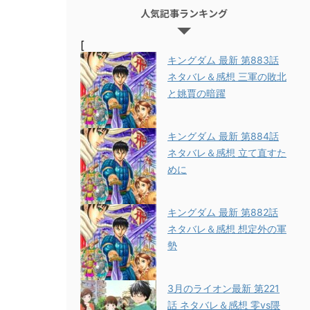
人気記事ランキング
[
キングダム 最新 第883話
ネタバレ＆感想 三軍の敗北
と姚賈の暗躍
キングダム 最新 第884話
ネタバレ＆感想 立て直すた
めに
キングダム 最新 第882話
ネタバレ＆感想 想定外の軍
勢
3月のライオン最新 第221
話 ネタバレ＆感想 零vs隈