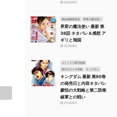
2026/8/5
雑誌掲載最新話
界変の魔法使い
界変の魔法使い 最新 第
38話 ネタバレ＆感想 ア
ギリと飛国
2026/8/5
コミックス新刊情報
新刊＆ＤＶＤ情報
キングダム
キングダム 最新 第80巻
の発売日と内容ネタバレ
蒙恬の大戦略と第二防衛
線軍との戦い
2026/8/2