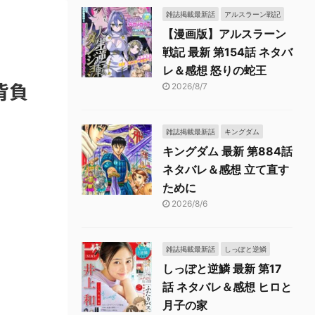
雑誌掲載最新話
アルスラーン戦記
【漫画版】アルスラーン
戦記 最新 第154話 ネタバ
レ＆感想 怒りの蛇王
背負
2026/8/7
雑誌掲載最新話
キングダム
キングダム 最新 第884話
ネタバレ＆感想 立て直す
ために
2026/8/6
雑誌掲載最新話
しっぽと逆鱗
しっぽと逆鱗 最新 第17
話 ネタバレ＆感想 ヒロと
月子の家