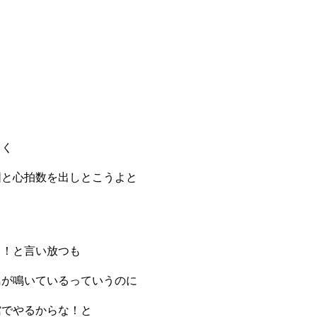
しく
図と心拍数を出しとこうよと
！！と言い放つも
鳥が鳴いているっていうのに
館でやるからな！と