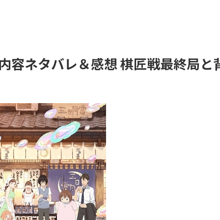
話 内容ネタバレ＆感想 棋匠戦最終局と