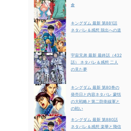
倉
キングダム 最新 第881話
ネタバレ＆感想 脱出への道
宇宙兄弟 最新 最終話（432
話） ネタバレ＆感想 二人
の見た夢
キングダム 最新 第80巻の
発売日と内容ネタバレ 蒙恬
の大戦略と第二防衛線軍と
の戦い
キングダム 最新 第880話
ネタバレ＆感想 楽華と飛信