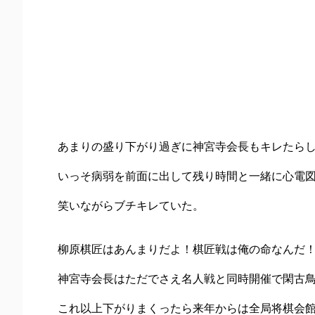
あまりの盛り下がり過ぎに神宮寺会長もキレたら
いっそ病弱を前面に出して残り時間と一緒に心電
笑いながらブチキレていた。
柳原棋匠はあんまりだよ！棋匠戦は俺の命なんだ
神宮寺会長はただでさえ名人戦と同時開催で閑古
これ以上下がりまくったら来年からは全局将棋会