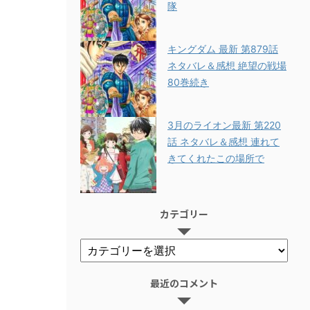
隊
キングダム 最新 第879話
ネタバレ＆感想 絶望の戦場
80巻続き
3月のライオン最新 第220
話 ネタバレ＆感想 連れて
きてくれたこの場所で
カテゴリー
最近のコメント