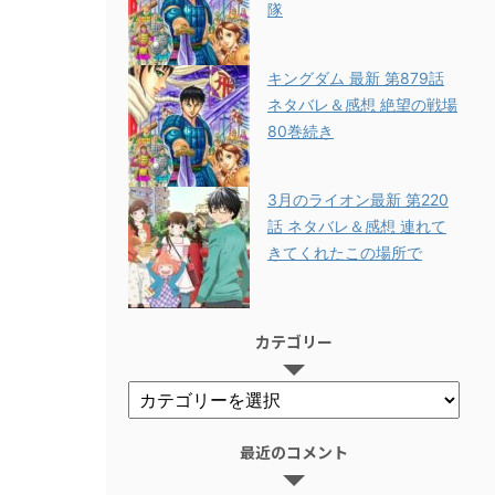
隊
キングダム 最新 第879話
ネタバレ＆感想 絶望の戦場
80巻続き
3月のライオン最新 第220
話 ネタバレ＆感想 連れて
きてくれたこの場所で
カテゴリー
最近のコメント