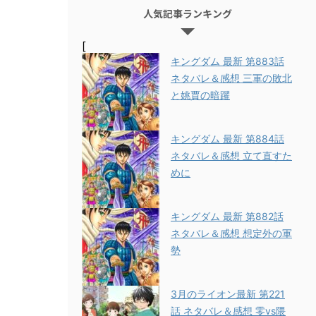
人気記事ランキング
[
キングダム 最新 第883話
ネタバレ＆感想 三軍の敗北
と姚賈の暗躍
キングダム 最新 第884話
ネタバレ＆感想 立て直すた
めに
キングダム 最新 第882話
ネタバレ＆感想 想定外の軍
勢
3月のライオン最新 第221
話 ネタバレ＆感想 零vs隈