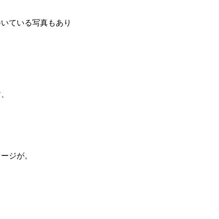
巻いている写真もあり
す、
セージが。