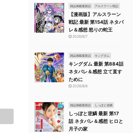
雑誌掲載最新話
アルスラーン戦記
【漫画版】アルスラーン
戦記 最新 第154話 ネタバ
レ＆感想 怒りの蛇王
2026/8/7
雑誌掲載最新話
キングダム
キングダム 最新 第884話
ネタバレ＆感想 立て直す
ために
2026/8/6
雑誌掲載最新話
しっぽと逆鱗
しっぽと逆鱗 最新 第17
話 ネタバレ＆感想 ヒロと
月子の家