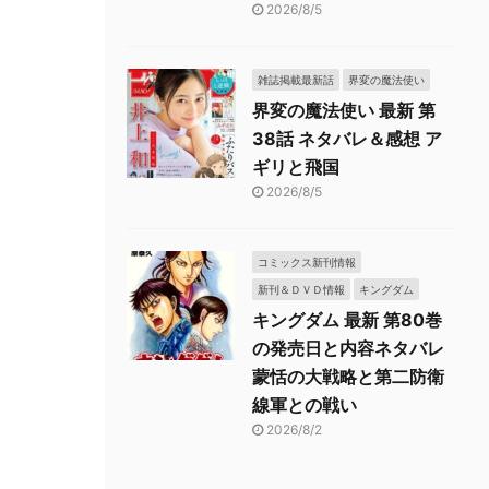
2026/8/5
雑誌掲載最新話
界変の魔法使い
界変の魔法使い 最新 第
38話 ネタバレ＆感想 ア
ギリと飛国
2026/8/5
コミックス新刊情報
新刊＆ＤＶＤ情報
キングダム
キングダム 最新 第80巻
の発売日と内容ネタバレ
蒙恬の大戦略と第二防衛
線軍との戦い
2026/8/2