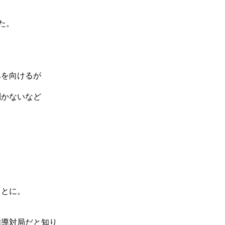
た。
みを向けるが
利かないなど
ことに。
指導対局だと知り