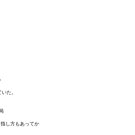
の
ていた。
局
る指し方もあってか