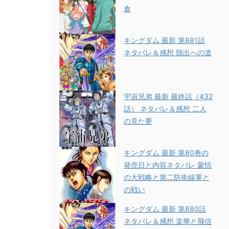
倉
キングダム 最新 第881話
ネタバレ＆感想 脱出への道
宇宙兄弟 最新 最終話（432
話） ネタバレ＆感想 二人
の見た夢
キングダム 最新 第80巻の
発売日と内容ネタバレ 蒙恬
の大戦略と第二防衛線軍と
の戦い
キングダム 最新 第880話
ネタバレ＆感想 楽華と飛信