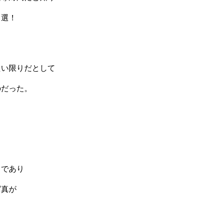
当選！
たい限りだとして
のだった。
とであり
写真が