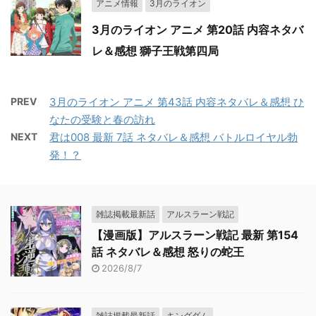
アニメ情報
3月のライオン
3月のライオン アニメ 第20話 内容ネタバ
レ＆感想 獅子王戦第四局
PREV
3月のライオン アニメ 第43話 内容ネタバレ＆感想 ひ
なたの受験と春の訪れ
NEXT
君は008 最新 7話 ネタバレ＆感想 バトルロイヤル勃
発！？
雑誌掲載最新話
アルスラーン戦記
【漫画版】アルスラーン戦記 最新 第154
話 ネタバレ＆感想 怒りの蛇王
2026/8/7
雑誌掲載最新話
キングダム