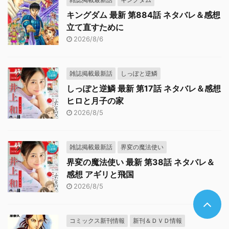
キングダム 最新 第884話 ネタバレ＆感想
立て直すために
2026/8/6
雑誌掲載最新話
しっぽと逆鱗
しっぽと逆鱗 最新 第17話 ネタバレ＆感想
ヒロと月子の家
2026/8/5
雑誌掲載最新話
界変の魔法使い
界変の魔法使い 最新 第38話 ネタバレ＆
感想 アギリと飛国
2026/8/5
コミックス新刊情報
新刊＆ＤＶＤ情報